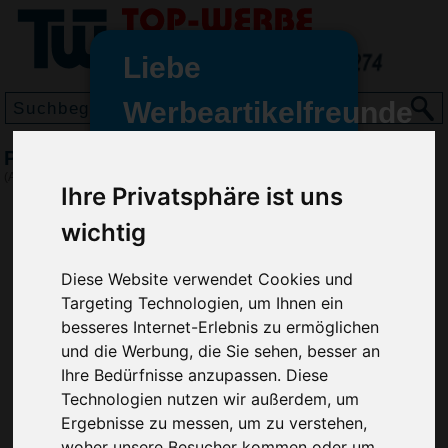
Liebe
Werbeartikelfreunde
und -
Pussycat Geduldspiel Quadro
wir sind wieder für Sie da
(Art.-Nr.:
EL3351
)
Ihre Privatsphäre ist uns
freundinnen,
wichtig
Seit dem 11. Januar 2022 haben
wir unsere aktiven Geschäfte an
die Firma Advertika übergeben.
Diese Website verwendet Cookies und
Targeting Technologien, um Ihnen ein
Ab sofort können Sie sich bei
besseres Internet-Erlebnis zu ermöglichen
Anfragen und Bestellungen
und die Werbung, die Sie sehen, besser an
vertrauensvoll an Ihre neuen
Ihre Bedürfnisse anzupassen. Diese
Werbemittel-Experten Christian
Technologien nutzen wir außerdem, um
Walter und Nico Vieira wenden.
Ergebnisse zu messen, um zu verstehen,
woher unsere Besucher kommen oder um