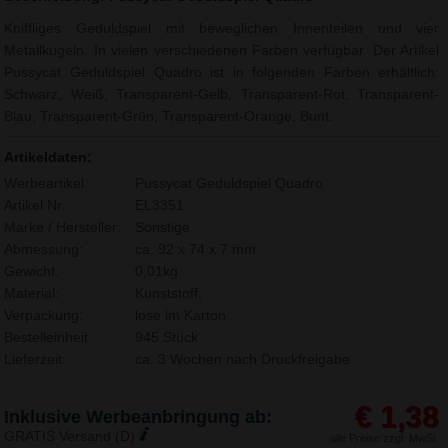
Kniffliges Geduldspiel mit beweglichen Innenteilen und vier
Metallkugeln. In vielen verschiedenen Farben verfügbar. Der Artikel
Pussycat Geduldspiel Quadro ist in folgenden Farben erhältlich:
Schwarz, Weiß, Transparent-Gelb, Transparent-Rot, Transparent-
Blau, Transparent-Grün, Transparent-Orange, Bunt.
Artikeldaten:
Werbeartikel:
Pussycat Geduldspiel Quadro
Artikel Nr.:
EL3351
Marke / Hersteller:
Sonstige
Abmessung:
ca. 92 x 74 x 7 mm
Gewicht:
0,01kg
Material:
Kunststoff,
Verpackung:
lose im Karton
Bestelleinheit:
945 Stück
Lieferzeit:
ca. 3 Wochen nach Druckfreigabe.
€ 1,38
Inklusive Werbeanbringung ab:
GRATIS Versand (D)
alle Preise zzgl. MwSt.