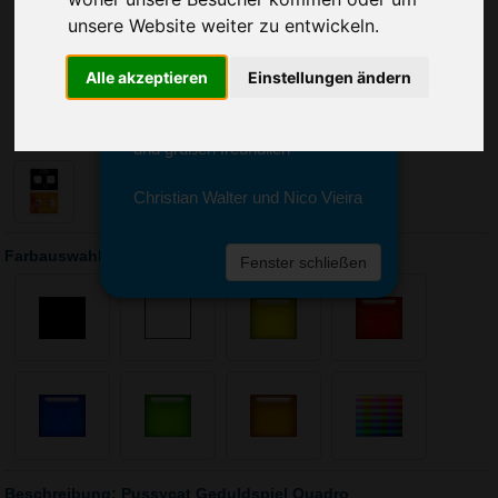
Sie erreichen sie von Montag bis
unsere Website weiter zu entwickeln.
Freitag zwischen 8 und 18 Uhr
unter 0611 94 585 2749 oder
info@advertika.de.
Alle akzeptieren
Einstellungen ändern
Wir freuen uns auf Ihre Anfrage
und grüßen freundlich
Christian Walter und Nico Vieira
Farbauswahl: Pussycat Geduldspiel Quadro
Fenster schließen
Beschreibung: Pussycat Geduldspiel Quadro