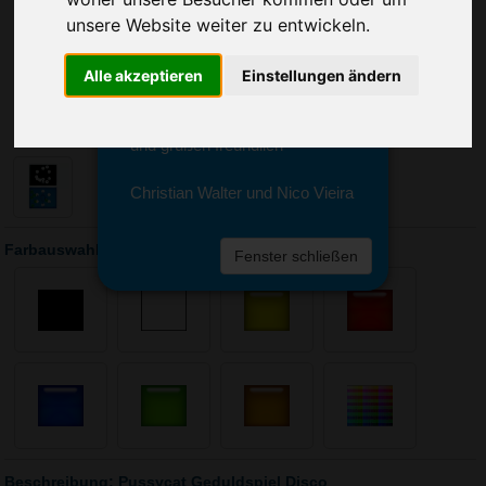
Sie erreichen sie von Montag bis
unsere Website weiter zu entwickeln.
Freitag zwischen 8 und 18 Uhr
unter 0611 94 585 2749 oder
info@advertika.de.
Alle akzeptieren
Einstellungen ändern
Wir freuen uns auf Ihre Anfrage
und grüßen freundlich
Christian Walter und Nico Vieira
Farbauswahl: Pussycat Geduldspiel Disco
Fenster schließen
Beschreibung: Pussycat Geduldspiel Disco