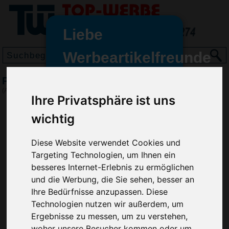
Liebe
Werbeartikelfreunde
und -
Pussycat Geduldspiel Disco
wir sind wieder für Sie da
(Art.-Nr.:
EL3349
)
Ihre Privatsphäre ist uns
freundinnen,
wichtig
Seit dem 11. Januar 2022 haben
wir unsere aktiven Geschäfte an
die Firma Advertika übergeben.
Diese Website verwendet Cookies und
Targeting Technologien, um Ihnen ein
Ab sofort können Sie sich bei
besseres Internet-Erlebnis zu ermöglichen
Anfragen und Bestellungen
und die Werbung, die Sie sehen, besser an
vertrauensvoll an Ihre neuen
Ihre Bedürfnisse anzupassen. Diese
Werbemittel-Experten Christian
Technologien nutzen wir außerdem, um
Walter und Nico Vieira wenden.
Ergebnisse zu messen, um zu verstehen,
woher unsere Besucher kommen oder um