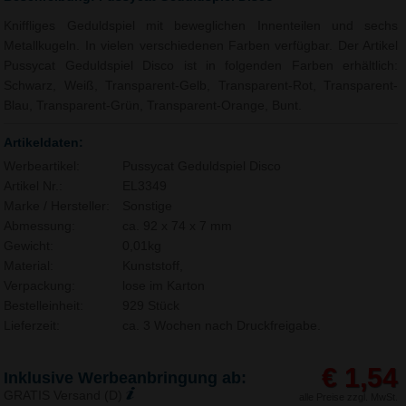
Kniffliges Geduldspiel mit beweglichen Innenteilen und sechs
Metallkugeln. In vielen verschiedenen Farben verfügbar. Der Artikel
Pussycat Geduldspiel Disco ist in folgenden Farben erhältlich:
Schwarz, Weiß, Transparent-Gelb, Transparent-Rot, Transparent-
Blau, Transparent-Grün, Transparent-Orange, Bunt.
Artikeldaten:
Werbeartikel:
Pussycat Geduldspiel Disco
Artikel Nr.:
EL3349
Marke / Hersteller:
Sonstige
Abmessung:
ca. 92 x 74 x 7 mm
Gewicht:
0,01kg
Material:
Kunststoff,
Verpackung:
lose im Karton
Bestelleinheit:
929 Stück
Lieferzeit:
ca. 3 Wochen nach Druckfreigabe.
€ 1,54
Inklusive Werbeanbringung ab:
GRATIS Versand (D)
alle Preise zzgl. MwSt.