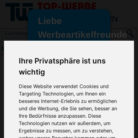
Liebe
Werbeartikelfreunde
und -
Motivpuzzle Das rätselhafte Kreuz, Gelb
wir sind wieder für Sie da
(Art.-Nr.:
EL3307-006
)
Ihre Privatsphäre ist uns
freundinnen,
wichtig
Seit dem 11. Januar 2022 haben
wir unsere aktiven Geschäfte an
die Firma Advertika übergeben.
Diese Website verwendet Cookies und
Targeting Technologien, um Ihnen ein
Ab sofort können Sie sich bei
besseres Internet-Erlebnis zu ermöglichen
Anfragen und Bestellungen
und die Werbung, die Sie sehen, besser an
vertrauensvoll an Ihre neuen
Ihre Bedürfnisse anzupassen. Diese
Werbemittel-Experten Christian
Technologien nutzen wir außerdem, um
Walter und Nico Vieira wenden.
Ergebnisse zu messen, um zu verstehen,