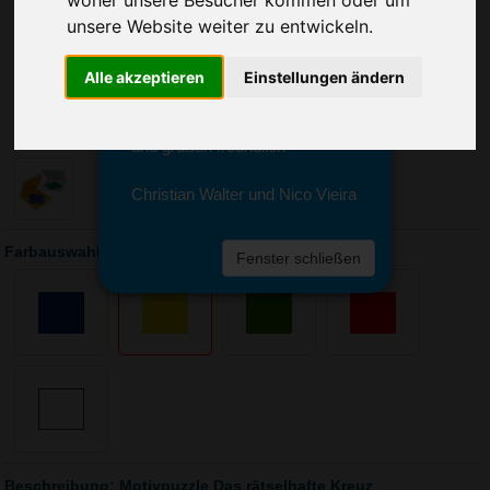
woher unsere Besucher kommen oder um
Sie erreichen sie von Montag bis
unsere Website weiter zu entwickeln.
Freitag zwischen 8 und 18 Uhr
unter 0611 94 585 2749 oder
info@advertika.de.
Alle akzeptieren
Einstellungen ändern
Wir freuen uns auf Ihre Anfrage
und grüßen freundlich
Christian Walter und Nico Vieira
Farbauswahl: Motivpuzzle Das rätselhafte Kreuz
Fenster schließen
Beschreibung: Motivpuzzle Das rätselhafte Kreuz