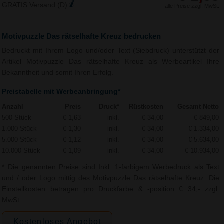
GRATIS Versand (D)
alle Preise zzgl. MwSt.
Motivpuzzle Das rätselhafte Kreuz bedrucken
Bedruckt mit Ihrem Logo und/oder Text (Siebdruck) unterstützt der
Artikel Motivpuzzle Das rätselhafte Kreuz als Werbeartikel Ihre
Bekanntheit und somit Ihren Erfolg.
Preistabelle mit Werbeanbringung*
Anzahl
Preis
Druck*
Rüstkosten
Gesamt Netto
500 Stück
€ 1,63
inkl.
€ 34,00
€ 849,00
1.000 Stück
€ 1,30
inkl.
€ 34,00
€ 1.334,00
5.000 Stück
€ 1,12
inkl.
€ 34,00
€ 5.634,00
10.000 Stück
€ 1,09
inkl.
€ 34,00
€ 10.934,00
* Die genannten Preise sind Inkl. 1-farbigem Werbedruck als Text
und / oder Logo mittig des Motivpuzzle Das rätselhafte Kreuz. Die
Einstellkosten betragen pro Druckfarbe & -position € 34,- zzgl.
MwSt.
Kostenloses Angebot