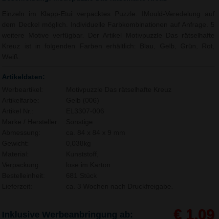
Einzeln im Klapp-Etui verpacktes Puzzle. IMould-Veredelung auf
dem Deckel möglich. Individuelle Farbkombinationen auf Anfrage. 5
weitere Motive verfügbar. Der Artikel Motivpuzzle Das rätselhafte
Kreuz ist in folgenden Farben erhältlich: Blau, Gelb, Grün, Rot,
Weiß.
Artikeldaten:
Werbeartikel:
Motivpuzzle Das rätselhafte Kreuz
Artikelfarbe:
Gelb (006)
Artikel Nr.:
EL3307-006
Marke / Hersteller:
Sonstige
Abmessung:
ca. 84 x 84 x 9 mm
Gewicht:
0,038kg
Material:
Kunststoff,
Verpackung:
lose im Karton
Bestelleinheit:
681 Stück
Lieferzeit:
ca. 3 Wochen nach Druckfreigabe.
€ 1,09
Inklusive Werbeanbringung ab: