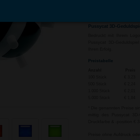
In den
Auf
Warenkorb
Merk
Pussycat 3D-Geduldspie
Bedruckt mit Ihrem Logo 
Pussycat 3D-Geduldspiel 
Ihren Erfolg.
Preistabelle
Anzahl
Preis
100 Stück
€ 3,23
500 Stück
€ 2,24
1.000 Stück
€ 2,01
5.000 Stück
€ 1,84
* Die genannten Preise si
mittig des Pussycat 3D-G
Druckfarbe & -position € 3
Preise ohne Aufdruck ode