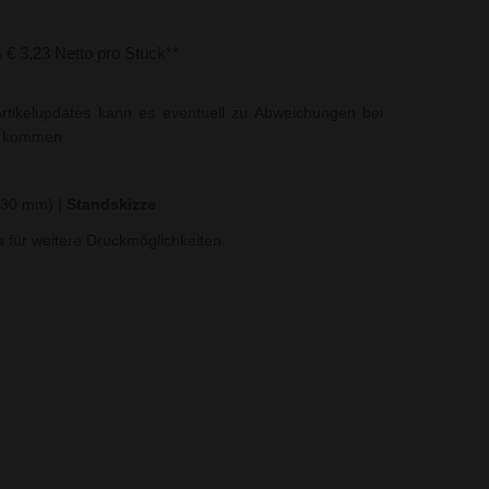
s € 3,23 Netto pro Stück**
rtikelupdates kann es eventuell zu Abweichungen bei
t kommen.
x 30 mm)
|
Standskizze
ns für weitere Druckmöglichkeiten.