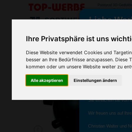
Pussycat 3D-Geduldsp
#pussycat3dgeduldspi
Liebe Wer
SORTIMENT
>
>
Startseite
Spiel & Spaßartikel
Reisespiele & Geduldsspie
Ihre Privatsphäre ist uns wicht
Pussycat 3D-Geduldspiel Satellit
wir sind wieder f
(Art.-Nr.:
EL3337
)
Diese Website verwendet Cookies und Targeting
besser an Ihre Bedürfnisse anzupassen. Diese
kommen oder um unsere Website weiter zu ent
Seit dem 11. Januar 2
Alle akzeptieren
Einstellungen ändern
Ab sofort können Sie s
Christian Walter und N
Sie erreichen sie von 
Wir freuen uns auf Ihr
Christian Walter und Ni