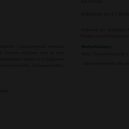
auf Anfrage.
Artikelpreis von € 1,84 bi
Aufgrund der ständigen A
Preisen und Verfügbarkei
aktischer Transparentbox verpackt.
Werbefläche(n):
t. Einzeln unifarben oder im bunt
Seite, Tampondruck (30 
eduldspiel Satellit ist in folgenden
- Bitte kontaktieren Sie u
Transparent-Rot, Transparent-Blau,
ellit