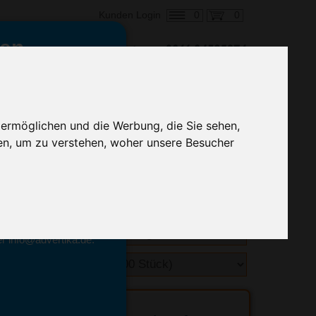
0
0
Kunden Login
en,
€ 1,84
ringung ab:
alle Preise zzgl. MwSt.
 ermöglichen und die Werbung, die Sie sehen,
en, um zu verstehen, woher unsere Besucher
hnelle Preiskalkulation
geben.
emittel-Experten
r info@advertika.de.
ebot