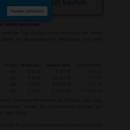
Jetzt kaufen
 die
Fenster schließen
liste
l Satellit bedrucken
und/oder Text (Tampondruck) unterstützt der Artikel
Satellit als Werbeartikel Ihre Bekanntheit und somit
Druck*
Rüstkosten
Gesamt Netto
Gesamt Brutto
inkl.
€ 34,00
€ 357,00
€ 424,83
inkl.
€ 34,00
€ 1.154,00
€ 1.373,26
inkl.
€ 34,00
€ 2.044,00
€ 2.432,36
inkl.
€ 34,00
€ 9.234,00
€ 10.988,46
nd Inkl. 1-farbigem Werbedruck als Text und / oder Logo
eduldspiel Satellit. Die Einstellkosten betragen pro
4,- zzgl. MwSt.
r Preise für größere Bestellmengen erhalten Sie gerne