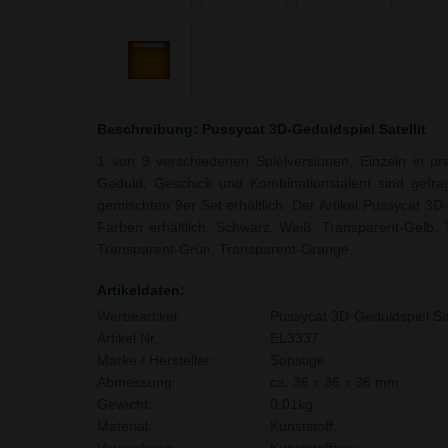
Beschreibung: Pussycat 3D-Geduldspiel Satellit
1 von 9 verschiedenen Spielversionen. Einzeln in pr
Geduld, Geschick und Kombinationstalent sind gefrag
gemischten 9er Set erhältlich. Der Artikel Pussycat 3D-G
Farben erhältlich: Schwarz, Weiß, Transparent-Gelb, 
Transparent-Grün, Transparent-Orange.
Artikeldaten:
Werbeartikel:
Pussycat 3D-Geduldspiel Sat
Artikel Nr.:
EL3337
Marke / Hersteller:
Sonstige
Abmessung:
ca. 36 x 36 x 36 mm
Gewicht:
0,01kg
Material:
Kunststoff,