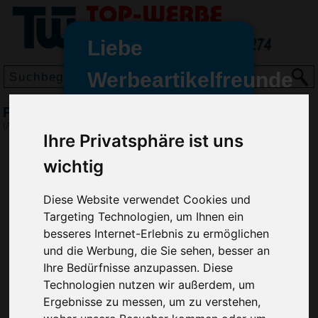
Liebe
Werbeartikelfreunde
und -
Pussycat 3D-Geduldspiel Käfig
wir sind wieder für Sie da
(Art.-Nr.:
EL3333
)
Ihre Privatsphäre ist uns
freundinnen,
wichtig
Seit dem 11. Januar 2022 haben
wir unsere aktiven Geschäfte an
die Firma Advertika übergeben.
Diese Website verwendet Cookies und
Targeting Technologien, um Ihnen ein
Ab sofort können Sie sich bei
besseres Internet-Erlebnis zu ermöglichen
Anfragen und Bestellungen
und die Werbung, die Sie sehen, besser an
vertrauensvoll an Ihre neuen
Ihre Bedürfnisse anzupassen. Diese
Werbemittel-Experten Christian
Technologien nutzen wir außerdem, um
Walter und Nico Vieira wenden.
Ergebnisse zu messen, um zu verstehen,