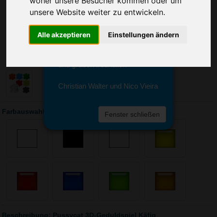
woher unsere Besucher kommen oder um
Sie erreichen sie von Montag bis
unsere Website weiter zu entwickeln.
Freitag zwischen 8 und 18 Uhr
unter 0611 94 585 2749 oder
info@advertika.de.
Alle akzeptieren
Einstellungen ändern
Wir freuen uns auf Ihre Anfrage
und grüßen freundlich
Christian Walter und Nico Vieira
Farbauswahl: Pussycat 3D-Geduldspiel Käfig
Fenster schließen
Beschreibung: Pussycat 3D-Geduldspiel Käfig