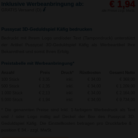
€ 1,94
Inklusive Werbeanbringung ab:
GRATIS Versand (D)
alle Preise zzgl. MwSt.
Pussycat 3D-Geduldspiel Käfig bedrucken
Bedruckt mit Ihrem Logo und/oder Text (Tampondruck) unterstützt
der Artikel Pussycat 3D-Geduldspiel Käfig als Werbeartikel Ihre
Bekanntheit und somit Ihren Erfolg.
Preistabelle mit Werbeanbringung*
Anzahl
Preis
Druck*
Rüstkosten
Gesamt Netto
100 Stück
€ 3,35
inkl.
€ 34,00
€ 369,00
500 Stück
€ 2,35
inkl.
€ 34,00
€ 1.209,00
1.000 Stück
€ 2,13
inkl.
€ 34,00
€ 2.164,00
5.000 Stück
€ 1,94
inkl.
€ 34,00
€ 9.734,00
* Die genannten Preise sind Inkl. 1-farbigem Werbedruck als Text
und / oder Logo mittig auf Deckel der Box des Pussycat 3D-
Geduldspiel Käfig. Die Einstellkosten betragen pro Druckfarbe & -
position € 34,- zzgl. MwSt.