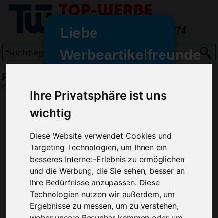
Liebe
Werbeartikelfreunde
und -
PowerBank 2600PT, Transparent-Orange
wir sind wieder für Sie da
(Art.-Nr.:
HB2194-700
)
Ihre Privatsphäre ist uns
freundinnen,
wichtig
Seit dem 11. Januar 2022 haben
wir unsere aktiven Geschäfte an
die Firma Advertika übergeben.
Diese Website verwendet Cookies und
Targeting Technologien, um Ihnen ein
Ab sofort können Sie sich bei
besseres Internet-Erlebnis zu ermöglichen
Anfragen und Bestellungen
und die Werbung, die Sie sehen, besser an
vertrauensvoll an Ihre neuen
Ihre Bedürfnisse anzupassen. Diese
Werbemittel-Experten Christian
Technologien nutzen wir außerdem, um
Walter und Nico Vieira wenden.
Ergebnisse zu messen, um zu verstehen,
woher unsere Besucher kommen oder um