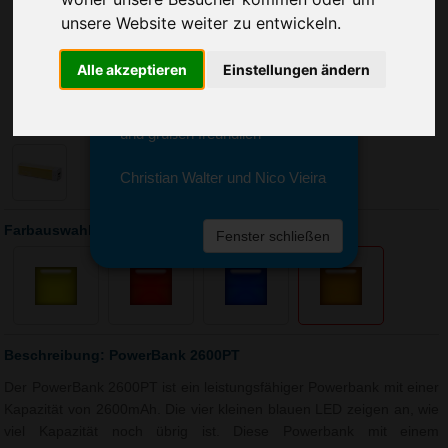
Sie erreichen sie von Montag bis
unsere Website weiter zu entwickeln.
Freitag zwischen 8 und 18 Uhr
unter 0611 94 585 2749 oder
info@advertika.de.
Alle akzeptieren
Einstellungen ändern
Wir freuen uns auf Ihre Anfrage
und grüßen freundlich
Christian Walter und Nico Vieira
Farbauswahl: PowerBank 2600PT
Fenster schließen
Beschreibung: PowerBank 2600PT
Der PowerBank 2600PT ist ein leistungsfähiger Powerbank mit einer
Kapazität von 2600mAh. Die vier kleinen blauen LED zeigen an, wie
viel Kapazität noch übrig ist. Diese Powerbank mit einem