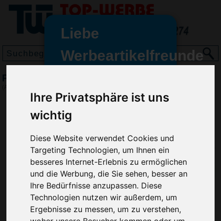
Liebe
Werbeartikelfreunde
und -
PowerBank 2600, Hellblau
wir sind wieder für Sie da
(Art.-Nr.:
HB2193-018
)
Ihre Privatsphäre ist uns
freundinnen,
wichtig
Seit dem 11. Januar 2022 haben
wir unsere aktiven Geschäfte an
die Firma Advertika übergeben.
Diese Website verwendet Cookies und
Targeting Technologien, um Ihnen ein
Ab sofort können Sie sich bei
besseres Internet-Erlebnis zu ermöglichen
Anfragen und Bestellungen
und die Werbung, die Sie sehen, besser an
vertrauensvoll an Ihre neuen
Ihre Bedürfnisse anzupassen. Diese
Werbemittel-Experten Christian
Technologien nutzen wir außerdem, um
Walter und Nico Vieira wenden.
Ergebnisse zu messen, um zu verstehen,
woher unsere Besucher kommen oder um