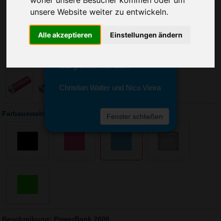
Sie erreichen sie von Montag bis
unsere Website weiter zu entwickeln.
Freitag zwischen 8 und 18 Uhr
unter 0611 94 585 2749 oder
info@advertika.de.
Alle akzeptieren
Einstellungen ändern
Wir freuen uns auf Ihre Anfrage
und grüßen freundlich
Christian Walter und Nico Vieira
Farbauswahl: PowerBank 2600
Fenster schließen
Beschreibung: PowerBank 2600