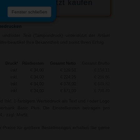
Jetzt kaufen
 die
Fenster schließen
liste
bedrucken
und/oder Text (Tampondruck) unterstützt der Artikel
Werbeartikel Ihre Bekanntheit und somit Ihren Erfolg.
Druck*
Rüstkosten
Gesamt Netto
Gesamt Brutto
inkl.
€ 34,00
€ 129,50
€ 154,11
inkl.
€ 34,00
€ 224,25
€ 266,86
inkl.
€ 34,00
€ 378,00
€ 449,82
inkl.
€ 34,00
€ 671,00
€ 798,49
nd Inkl. 1-farbigem Werbedruck als Text und / oder Logo
erbank Basic Plus. Die Einstellkosten betragen pro
4,- zzgl. MwSt.
r Preise für größere Bestellmengen erhalten Sie gerne