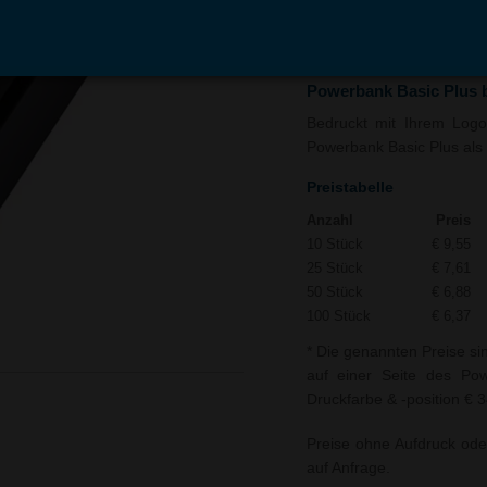
In den
Auf
Warenkorb
Merk
Powerbank Basic Plus 
Bedruckt mit Ihrem Logo 
Powerbank Basic Plus als 
Preistabelle
Anzahl
Preis
10 Stück
€ 9,55
25 Stück
€ 7,61
50 Stück
€ 6,88
100 Stück
€ 6,37
* Die genannten Preise si
auf einer Seite des Pow
Druckfarbe & -position € 3
Preise ohne Aufdruck ode
auf Anfrage.