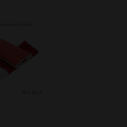
/ Handwärmer HW811
r
ab € 16.13