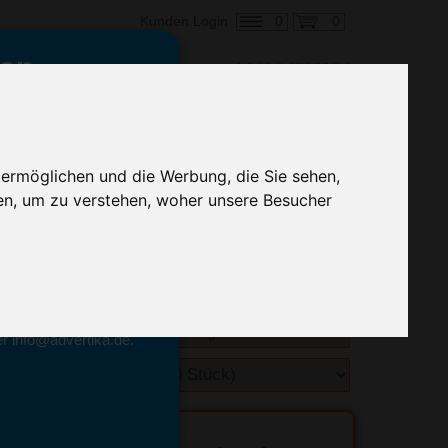
0
0
Kunden Login
en,
€ 6,06
ringung ab:
 ermöglichen und die Werbung, die Sie sehen,
alle Preise zzgl. MwSt.
en, um zu verstehen, woher unsere Besucher
hnelle Preiskalkulation
geben.
emittel-Experten
r info@advertika.de.
ebot