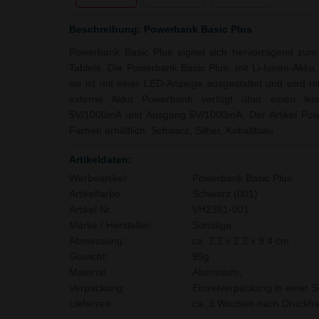
Beschreibung: Powerbank Basic Plus
Powerbank Basic Plus eignet sich hervorragend zum
Tablets. Die Powerbank Basic Plus, mit Li-Ionen-Akku
sie ist mit einer LED-Anzeige ausgestattet und wird mi
externe Akku Powerbank verfügt über einen leis
5V/1000mA und Ausgang 5V/1000mA. Der Artikel Power
Farben erhältlich: Schwarz, Silber, Kobaltblau.
Artikeldaten:
Werbeartikel:
Powerbank Basic Plus
Artikelfarbe:
Schwarz (001)
Artikel Nr.:
VH2351-001
Marke / Hersteller:
Sonstige
Abmessung:
ca. 2.2 x 2.2 x 9.4 cm
Gewicht:
95g
Material:
Aluminium,
Verpackung:
Einzelverpackung in einer S
Lieferzeit:
ca. 3 Wochen nach Druckfre