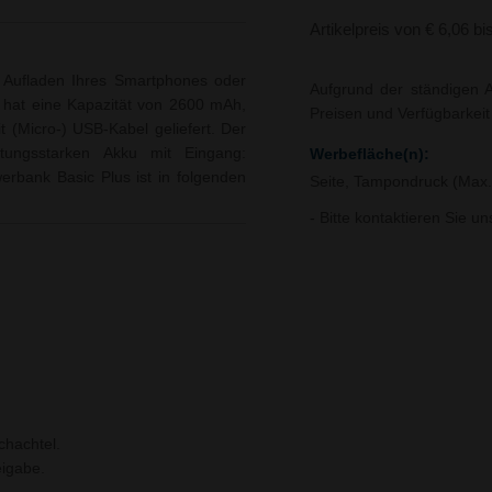
Artikelpreis von € 6,06 bi
 Aufladen Ihres Smartphones oder
Aufgrund der ständigen A
, hat eine Kapazität von 2600 mAh,
Preisen und Verfügbarkei
t (Micro-) USB-Kabel geliefert. Der
tungsstarken Akku mit Eingang:
Werbefläche(n):
bank Basic Plus ist in folgenden
Seite, Tampondruck (Max
- Bitte kontaktieren Sie u
chachtel.
igabe.