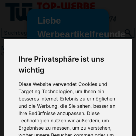
Liebe
Werbeartikelfreunde
und -
Magnet Oblong Mini, Weiß
wir sind wieder für Sie da
(Art.-Nr.:
EL3474-002
)
Ihre Privatsphäre ist uns
freundinnen,
wichtig
Seit dem 11. Januar 2022 haben
wir unsere aktiven Geschäfte an
die Firma Advertika übergeben.
Diese Website verwendet Cookies und
Targeting Technologien, um Ihnen ein
Ab sofort können Sie sich bei
besseres Internet-Erlebnis zu ermöglichen
Anfragen und Bestellungen
und die Werbung, die Sie sehen, besser an
vertrauensvoll an Ihre neuen
Ihre Bedürfnisse anzupassen. Diese
Werbemittel-Experten Christian
Technologien nutzen wir außerdem, um
Walter und Nico Vieira wenden.
Ergebnisse zu messen, um zu verstehen,
woher unsere Besucher kommen oder um