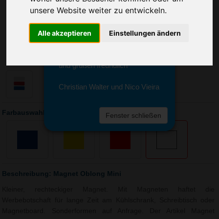
Sie erreichen sie von Montag bis
unsere Website weiter zu entwickeln.
Freitag zwischen 8 und 18 Uhr
unter 0611 94 585 2749 oder
Alle akzeptieren
Einstellungen ändern
info@advertika.de.
Wir freuen uns auf Ihre Anfrage
und grüßen freundlich
Christian Walter und Nico Vieira
Farbauswahl: Magnet Oblong Mini
Fenster schließen
Beschreibung: Magnet Oblong Mini
Kleiner, rechteckiger Magnet. Mit Magneten haftet die
Werbebotschaft für lange Zeit am Kühlschrank, Schreibtisch oder
Magnetboard. Sonderformen auf Anfrage. Der Artikel Magnet