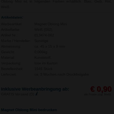
Oblong Mini ist in folgenden Farben erhältlich: Blau, Gelb, Rot,
Weiß.
Artikeldaten:
Werbeartikel:
Magnet Oblong Mini
Artikelfarbe:
Weiß (002)
Artikel Nr.:
EL3474-002
Marke / Hersteller:
Sonstige
Abmessung:
ca. 45 x 15 x 9 mm
Gewicht:
0,006kg
Material:
Kunststoff,
Verpackung:
lose im Karton
Bestelleinheit:
1545 Stück
Lieferzeit:
ca. 3 Wochen nach Druckfreigabe.
€ 0,90
Inklusive Werbeanbringung ab:
GRATIS Versand (D)
alle Preise zzgl. MwSt.
Magnet Oblong Mini bedrucken