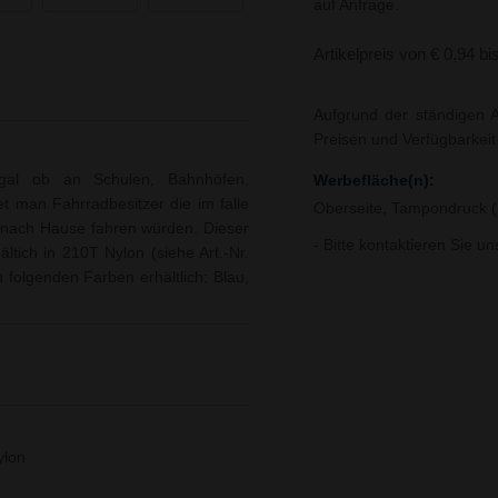
auf Anfrage.
Artikelpreis von € 0,94 bi
Aufgrund der ständigen A
Preisen und Verfügbarkei
 Egal ob an Schulen, Bahnhöfen,
Werbefläche(n):
t man Fahrradbesitzer die im falle
Oberseite, Tampondruck (
 nach Hause fahren würden. Dieser
- Bitte kontaktieren Sie u
tich in 210T Nylon (siehe Art.-Nr.
n folgenden Farben erhältlich: Blau,
ylon