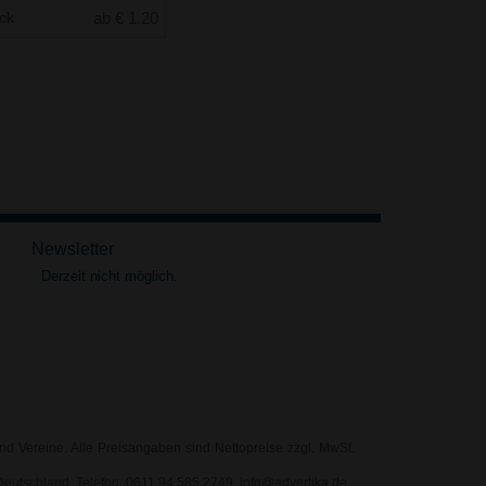
uck
ab € 1.20
Newsletter
Derzeit nicht möglich.
nd Vereine. Alle Preisangaben sind Nettopreise zzgl. MwSt.
eutschland, Telefon: 0611 94 585 2749, info@advertika.de