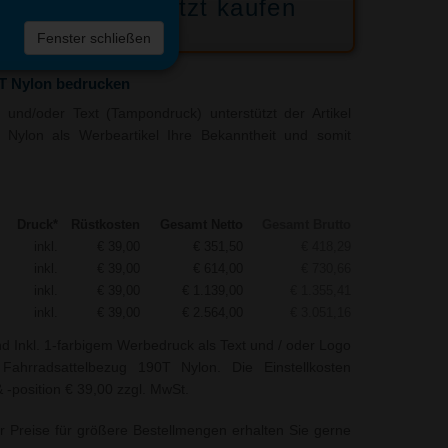
Jetzt kaufen
 die
Fenster schließen
liste
0T Nylon bedrucken
und/oder Text (Tampondruck) unterstützt der Artikel
 Nylon als Werbeartikel Ihre Bekanntheit und somit
Druck*
Rüstkosten
Gesamt Netto
Gesamt Brutto
inkl.
€ 39,00
€ 351,50
€ 418,29
inkl.
€ 39,00
€ 614,00
€ 730,66
inkl.
€ 39,00
€ 1.139,00
€ 1.355,41
inkl.
€ 39,00
€ 2.564,00
€ 3.051,16
nd Inkl. 1-farbigem Werbedruck als Text und / oder Logo
Fahrradsattelbezug 190T Nylon. Die Einstellkosten
 -position € 39,00 zzgl. MwSt.
r Preise für größere Bestellmengen erhalten Sie gerne