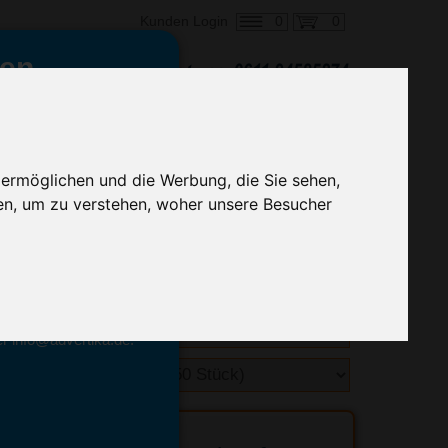
0
0
Kunden Login
en,
€ 0,94
ringung ab:
alle Preise zzgl. MwSt.
 ermöglichen und die Werbung, die Sie sehen,
en, um zu verstehen, woher unsere Besucher
hnelle Preiskalkulation
geben.
emittel-Experten
r info@advertika.de.
ebot