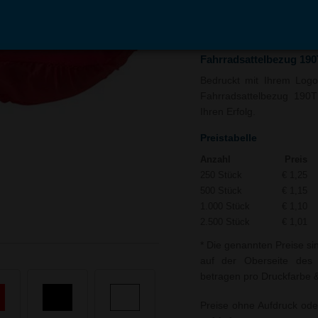
In den
Auf
Warenkorb
Merk
Fahrradsattelbezug 19
Bedruckt mit Ihrem Logo 
Fahrradsattelbezug 190T
Ihren Erfolg.
Preistabelle
Anzahl
Preis
250 Stück
€ 1,25
500 Stück
€ 1,15
1.000 Stück
€ 1,10
2.500 Stück
€ 1,01
* Die genannten Preise si
auf der Oberseite des 
betragen pro Druckfarbe &
Preise ohne Aufdruck ode