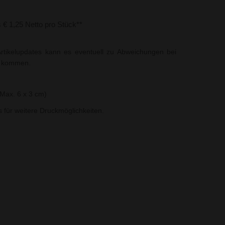
s € 1,25 Netto pro Stück**
rtikelupdates kann es eventuell zu Abweichungen bei
t kommen.
Max. 6 x 3 cm)
ns für weitere Druckmöglichkeiten.