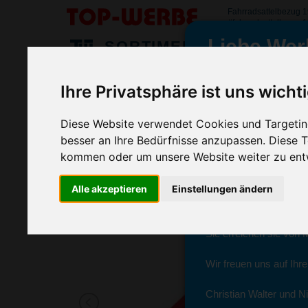
Fahrradsattelbezug 
#fahrradsattelbezug1
Liebe Wer
SORTIMENT
>
>
>
Startseite
Sport & Freizeitartikel
Fahrradzubehör
Fah
Ihre Privatsphäre ist uns wicht
Fahrradsattelbezug 190T Nylon, Gel
wir sind wieder f
(Art.-Nr.:
6337-006
)
Diese Website verwendet Cookies und Targeting
besser an Ihre Bedürfnisse anzupassen. Diese
kommen oder um unsere Website weiter zu ent
Seit dem 11. Januar 2
Ab sofort können Sie s
Alle akzeptieren
Einstellungen ändern
Christian Walter und N
Sie erreichen sie von 
Wir freuen uns auf Ihr
Christian Walter und Ni