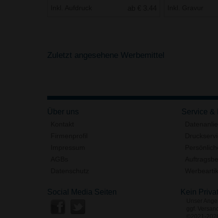
Inkl. Aufdruck
ab € 3.44
Inkl. Gravur
Zuletzt angesehene Werbemittel
Über uns
Service &
Kontakt
Datenanli
Firmenprofil
Druckserv
Impressum
Persönlich
AGBs
Auftragsbe
Datenschutz
Werbeartik
Social Media Seiten
Kein Priva
Unser Angeb
ggf. Versan
©2021-2026 