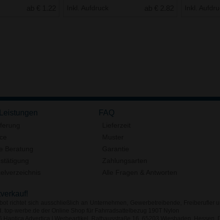
ab € 1.22
Inkl. Aufdruck
ab € 2.82
Inkl. Aufdr
 Leistungen
FAQ
eferung
Lieferzeit
ice
Muster
e Beratung
Garantie
stätigung
Zahlungsarten
elverzeichnis
Alle Fragen & Antworten
tverkauf!
ot richtet sich ausschließlich an Unternehmen, Gewerbetreibende, Freiberufler u
d. top-werbe.de der Online Shop für Fahrradsattelbezug 190T Nylon
Haptica Advertica | Werbeartikel, Rathausstraße 16, 65203 Wiesbaden, Hessen, D