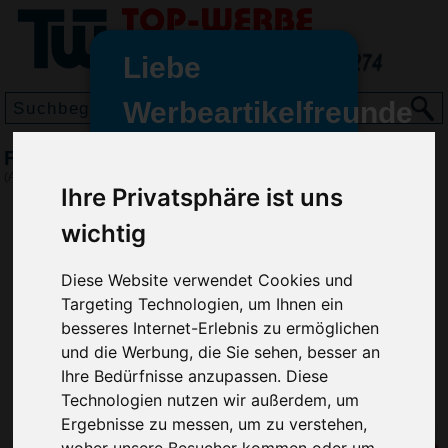
Liebe
Werbeartikelfreunde
und -
Fahrradsattelbezüge, Schwarz
wir sind wieder für Sie da
(Art.-Nr.:
6290-001
)
Ihre Privatsphäre ist uns
freundinnen,
wichtig
Seit dem 11. Januar 2022 haben
wir unsere aktiven Geschäfte an
die Firma Advertika übergeben.
Diese Website verwendet Cookies und
Targeting Technologien, um Ihnen ein
Ab sofort können Sie sich bei
besseres Internet-Erlebnis zu ermöglichen
Anfragen und Bestellungen
und die Werbung, die Sie sehen, besser an
vertrauensvoll an Ihre neuen
Ihre Bedürfnisse anzupassen. Diese
Werbemittel-Experten Christian
Technologien nutzen wir außerdem, um
Walter und Nico Vieira wenden.
Ergebnisse zu messen, um zu verstehen,