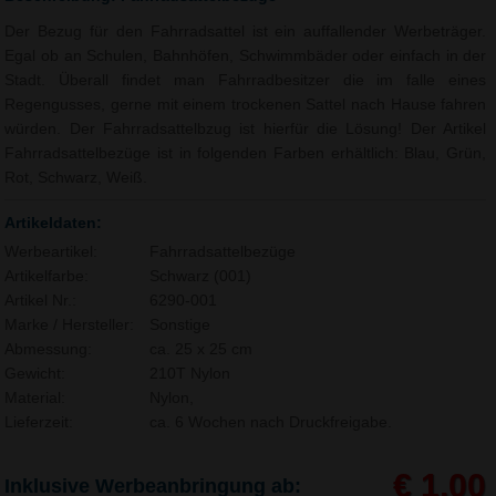
Der Bezug für den Fahrradsattel ist ein auffallender Werbeträger.
Egal ob an Schulen, Bahnhöfen, Schwimmbäder oder einfach in der
Stadt. Überall findet man Fahrradbesitzer die im falle eines
Regengusses, gerne mit einem trockenen Sattel nach Hause fahren
würden. Der Fahrradsattelbzug ist hierfür die Lösung! Der Artikel
Fahrradsattelbezüge ist in folgenden Farben erhältlich: Blau, Grün,
Rot, Schwarz, Weiß.
Artikeldaten:
Werbeartikel:
Fahrradsattelbezüge
Artikelfarbe:
Schwarz (001)
Artikel Nr.:
6290-001
Marke / Hersteller:
Sonstige
Abmessung:
ca. 25 x 25 cm
Gewicht:
210T Nylon
Material:
Nylon,
Lieferzeit:
ca. 6 Wochen nach Druckfreigabe.
€ 1,00
Inklusive Werbeanbringung ab: