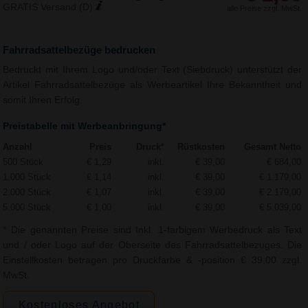
GRATIS Versand (D)
alle Preise zzgl. MwSt.
Fahrradsattelbezüge bedrucken
Bedruckt mit Ihrem Logo und/oder Text (Siebdruck) unterstützt der
Artikel Fahrradsattelbezüge als Werbeartikel Ihre Bekanntheit und
somit Ihren Erfolg.
Preistabelle mit Werbeanbringung*
Anzahl
Preis
Druck*
Rüstkosten
Gesamt Netto
500 Stück
€ 1,29
inkl.
€ 39,00
€ 684,00
1.000 Stück
€ 1,14
inkl.
€ 39,00
€ 1.179,00
2.000 Stück
€ 1,07
inkl.
€ 39,00
€ 2.179,00
5.000 Stück
€ 1,00
inkl.
€ 39,00
€ 5.039,00
* Die genannten Preise sind Inkl. 1-farbigem Werbedruck als Text
und / oder Logo auf der Oberseite des Fahrradsattelbezuges. Die
Einstellkosten betragen pro Druckfarbe & -position € 39,00 zzgl.
MwSt.
Kostenloses Angebot