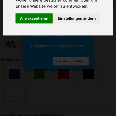
woher unsere Besucher kommen oder um
Sie erreichen sie von Montag bis
unsere Website weiter zu entwickeln.
Freitag zwischen 8 und 18 Uhr
unter 0611 94 585 2749 oder
info@advertika.de.
Alle akzeptieren
Einstellungen ändern
Wir freuen uns auf Ihre Anfrage
und grüßen freundlich
Christian Walter und Nico Vieira
Farbauswahl: Fahrradsattelbezüge
Fenster schließen
Beschreibung: Fahrradsattelbezüge