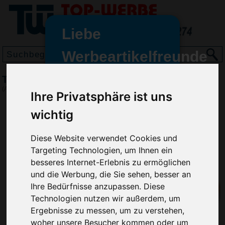
Liebe
Werbeartikelfreunde
und -
Trillerpfeife mit flexiblem Armband, Orange
wir sind wieder für Sie da
(Art.-Nr.:
2724-007
)
Ihre Privatsphäre ist uns
freundinnen,
wichtig
Seit dem 11. Januar 2022 haben
wir unsere aktiven Geschäfte an
Diese Website verwendet Cookies und
die Firma Advertika übergeben.
Targeting Technologien, um Ihnen ein
Ab sofort können Sie sich bei
besseres Internet-Erlebnis zu ermöglichen
Anfragen und Bestellungen
und die Werbung, die Sie sehen, besser an
vertrauensvoll an Ihre neuen
Ihre Bedürfnisse anzupassen. Diese
Werbemittel-Experten Christian
Technologien nutzen wir außerdem, um
Walter und Nico Vieira wenden.
Ergebnisse zu messen, um zu verstehen,
woher unsere Besucher kommen oder um