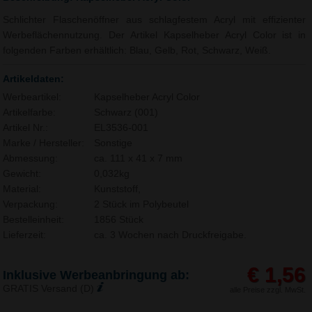
Schlichter Flaschenöffner aus schlagfestem Acryl mit effizienter
Werbeflächennutzung. Der Artikel Kapselheber Acryl Color ist in
folgenden Farben erhältlich: Blau, Gelb, Rot, Schwarz, Weiß.
Artikeldaten:
Werbeartikel:
Kapselheber Acryl Color
Artikelfarbe:
Schwarz (001)
Artikel Nr.:
EL3536-001
Marke / Hersteller:
Sonstige
Abmessung:
ca. 111 x 41 x 7 mm
Gewicht:
0,032kg
Material:
Kunststoff,
Verpackung:
2 Stück im Polybeutel
Bestelleinheit:
1856 Stück
Lieferzeit:
ca. 3 Wochen nach Druckfreigabe.
€ 1,56
Inklusive Werbeanbringung ab:
GRATIS Versand (D)
alle Preise zzgl. MwSt.