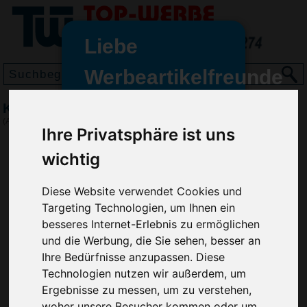
Liebe
Werbeartikelfreunde
und -
Kapselheber Acryl Color, Schwarz
wir sind wieder für Sie da
(Art.-Nr.:
EL3536-001
)
Ihre Privatsphäre ist uns
freundinnen,
wichtig
Seit dem 11. Januar 2022 haben
wir unsere aktiven Geschäfte an
die Firma Advertika übergeben.
Diese Website verwendet Cookies und
Targeting Technologien, um Ihnen ein
Ab sofort können Sie sich bei
besseres Internet-Erlebnis zu ermöglichen
Anfragen und Bestellungen
und die Werbung, die Sie sehen, besser an
vertrauensvoll an Ihre neuen
Ihre Bedürfnisse anzupassen. Diese
Werbemittel-Experten Christian
Technologien nutzen wir außerdem, um
Walter und Nico Vieira wenden.
Ergebnisse zu messen, um zu verstehen,
woher unsere Besucher kommen oder um