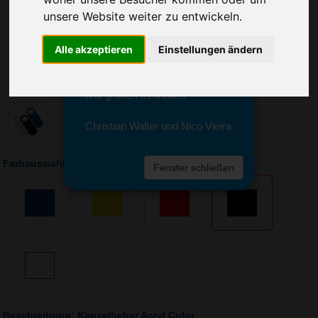
Sie erreichen sie von Montag bis
unsere Website weiter zu entwickeln.
Freitag zwischen 8 und 18 Uhr
unter 0611 94 585 2749 oder
info@advertika.de.
Alle akzeptieren
Einstellungen ändern
Wir freuen uns auf Ihre Anfrage
und grüßen freundlich
Christian Walter und Nico Vieira
Farbauswahl: Kapselheber Acryl Color
Fenster schließen
Beschreibung: Kapselheber Acryl Color