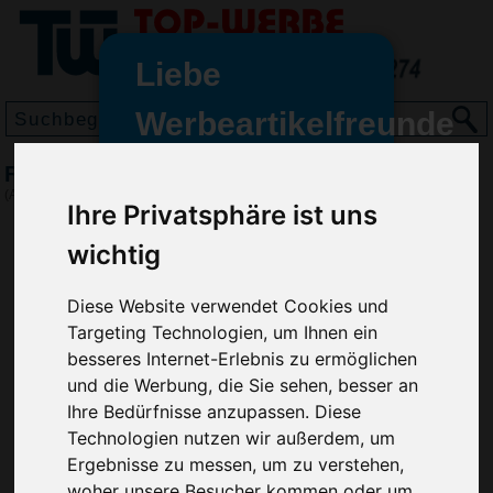
Liebe
Werbeartikelfreunde
und -
Flaschenöffner Trikot
wir sind wieder für Sie da
(Art.-Nr.:
HL2686
)
Ihre Privatsphäre ist uns
freundinnen,
wichtig
Seit dem 11. Januar 2022 haben
wir unsere aktiven Geschäfte an
die Firma Advertika übergeben.
Diese Website verwendet Cookies und
Targeting Technologien, um Ihnen ein
Ab sofort können Sie sich bei
besseres Internet-Erlebnis zu ermöglichen
Anfragen und Bestellungen
und die Werbung, die Sie sehen, besser an
vertrauensvoll an Ihre neuen
Ihre Bedürfnisse anzupassen. Diese
Werbemittel-Experten Christian
Technologien nutzen wir außerdem, um
Walter und Nico Vieira wenden.
Ergebnisse zu messen, um zu verstehen,
woher unsere Besucher kommen oder um