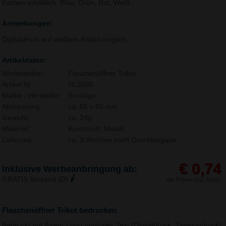
Farben erhältlich: Blau, Grün, Rot, Weiß.
Anmerkungen:
Digitaldruck auf weißem Artikel möglich.
Artikeldaten:
Werbeartikel:
Flaschenöffner Trikot
Artikel Nr.:
HL2686
Marke / Hersteller:
Sonstige
Abmessung:
ca. 66 x 82 mm
Gewicht:
ca. 24g
Material:
Kunststoff, Metall,
Lieferzeit:
ca. 3 Wochen nach Druckfreigabe.
€ 0,74
Inklusive Werbeanbringung ab:
GRATIS Versand (D)
alle Preise zzgl. MwSt.
Flaschenöffner Trikot bedrucken
Bedruckt mit Ihrem Logo und/oder Text (Digitaldruck, Tampondruck)