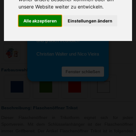
Sie erreichen sie von Montag bis
unsere Website weiter zu entwickeln.
Freitag zwischen 8 und 18 Uhr
unter 0611 94 585 2749 oder
info@advertika.de.
Alle akzeptieren
Einstellungen ändern
Wir freuen uns auf Ihre Anfrage
und grüßen freundlich
Christian Walter und Nico Vieira
Farbauswahl: Flaschenöffner Trikot
Fenster schließen
Beschreibung: Flaschenöffner Trikot
Dieser Flaschenöffner in Trikotform eignet sich für jeden
Sportverein. Mit dem Schlüsselanhänger ist der Flaschenöffner
immer Griffbereit. Der Artikel Flaschenöffner Trikot ist in folgenden