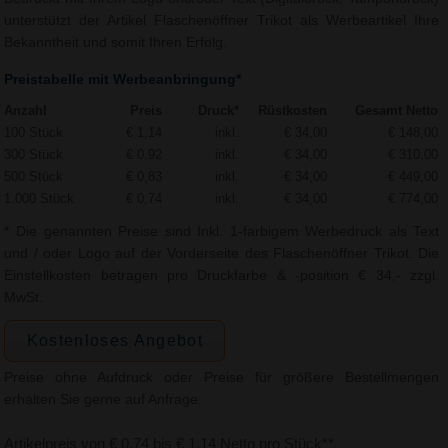
unterstützt der Artikel Flaschenöffner Trikot als Werbeartikel Ihre
Bekanntheit und somit Ihren Erfolg.
Preistabelle mit Werbeanbringung*
Anzahl
Preis
Druck*
Rüstkosten
Gesamt Netto
100 Stück
€ 1,14
inkl.
€ 34,00
€ 148,00
300 Stück
€ 0,92
inkl.
€ 34,00
€ 310,00
500 Stück
€ 0,83
inkl.
€ 34,00
€ 449,00
1.000 Stück
€ 0,74
inkl.
€ 34,00
€ 774,00
* Die genannten Preise sind Inkl. 1-farbigem Werbedruck als Text
und / oder Logo auf der Vorderseite des Flaschenöffner Trikot. Die
Einstellkosten betragen pro Druckfarbe & -position € 34,- zzgl.
MwSt.
Kostenloses Angebot
Preise ohne Aufdruck oder Preise für größere Bestellmengen
erhalten Sie gerne auf Anfrage.
Artikelpreis von € 0,74 bis € 1,14 Netto pro Stück**