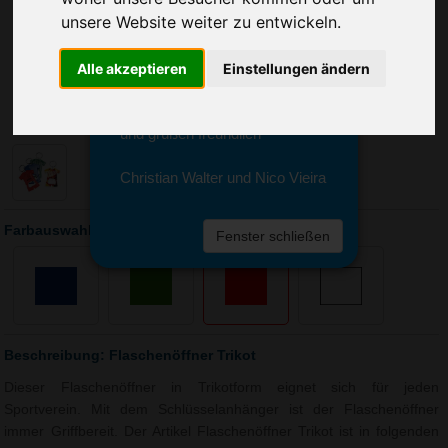
Sie erreichen sie von Montag bis
unsere Website weiter zu entwickeln.
Freitag zwischen 8 und 18 Uhr
unter 0611 94 585 2749 oder
info@advertika.de.
Alle akzeptieren
Einstellungen ändern
Wir freuen uns auf Ihre Anfrage
und grüßen freundlich
Christian Walter und Nico Vieira
Farbauswahl: Flaschenöffner Trikot
Fenster schließen
Beschreibung: Flaschenöffner Trikot
Dieser Flaschenöffner in Trikotform eignet sich für jeden
Sportverein. Mit dem Schlüsselanhänger ist der Flaschenöffner
immer Griffbereit. Der Artikel Flaschenöffner Trikot ist in folgenden