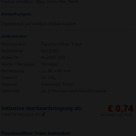
Farben erhältlich: Blau, Grün, Rot, Weiß.
Anmerkungen:
Digitaldruck auf weißem Artikel möglich.
Artikeldaten:
Werbeartikel:
Flaschenöffner Trikot
Artikelfarbe:
Rot (008)
Artikel Nr.:
HL2686-008
Marke / Hersteller:
Sonstige
Abmessung:
ca. 66 x 82 mm
Gewicht:
ca. 24g
Material:
Kunststoff, Metall,
Lieferzeit:
ca. 3 Wochen nach Druckfreigabe.
€ 0,74
Inklusive Werbeanbringung ab:
GRATIS Versand (D)
alle Preise zzgl. MwSt.
Flaschenöffner Trikot bedrucken