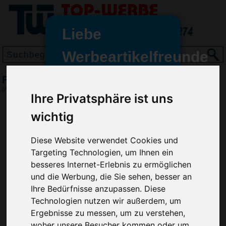
Liebe
Werbeartikelfreunde
und -
Flaschenöffner Trikot, Rot
wir sind wieder für Sie da
(Art.-Nr.:
HL2686-008
)
Ihre Privatsphäre ist uns
freundinnen,
wichtig
Seit dem 11. Januar 2022 haben
wir unsere aktiven Geschäfte an
die Firma Advertika übergeben.
Diese Website verwendet Cookies und
Targeting Technologien, um Ihnen ein
Ab sofort können Sie sich bei
besseres Internet-Erlebnis zu ermöglichen
Anfragen und Bestellungen
und die Werbung, die Sie sehen, besser an
vertrauensvoll an Ihre neuen
Ihre Bedürfnisse anzupassen. Diese
Werbemittel-Experten Christian
Technologien nutzen wir außerdem, um
Walter und Nico Vieira wenden.
Ergebnisse zu messen, um zu verstehen,
woher unsere Besucher kommen oder um