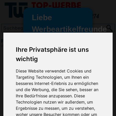
Liebe
Werbeartikelfreunde
und -
Fußballtor Pop-Up, Bunt
wir sind wieder für Sie da
(Art.-Nr.:
EL4133-009
)
Ihre Privatsphäre ist uns
freundinnen,
wichtig
Seit dem 11. Januar 2022 haben
wir unsere aktiven Geschäfte an
Diese Website verwendet Cookies und
die Firma Advertika übergeben.
Targeting Technologien, um Ihnen ein
Ab sofort können Sie sich bei
besseres Internet-Erlebnis zu ermöglichen
Anfragen und Bestellungen
und die Werbung, die Sie sehen, besser an
vertrauensvoll an Ihre neuen
Ihre Bedürfnisse anzupassen. Diese
Werbemittel-Experten Christian
Technologien nutzen wir außerdem, um
Walter und Nico Vieira wenden.
Ergebnisse zu messen, um zu verstehen,
woher unsere Besucher kommen oder um