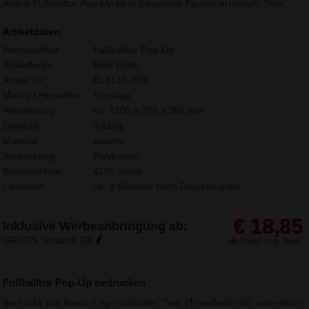
Artikel Fußballtor Pop-Up ist in folgenden Farben erhältlich: Bunt.
Artikeldaten:
Werbeartikel:
Fußballtor Pop-Up
Artikelfarbe:
Bunt (009)
Artikel Nr.:
EL4133-009
Marke / Hersteller:
Sonstige
Abmessung:
ca. 1200 x 750 x 360 mm
Gewicht:
0,61kg
Material:
andere,
Verpackung:
Polybeutel
Bestelleinheit:
4185 Stück
Lieferzeit:
ca. 3 Wochen nach Druckfreigabe.
€ 18,85
Inklusive Werbeanbringung ab:
GRATIS Versand (D)
alle Preise zzgl. MwSt.
Fußballtor Pop-Up bedrucken
Bedruckt mit Ihrem Logo und/oder Text (Transferdruck) unterstützt