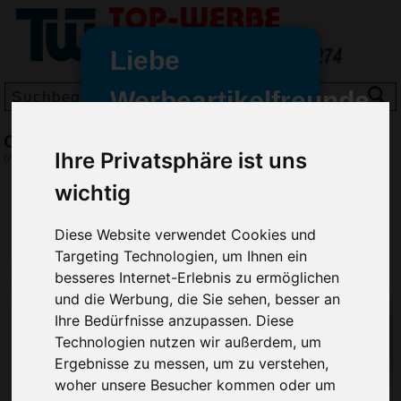
Liebe
Werbeartikelfreunde
und -
CrisMa Multi Wanduhr
wir sind wieder für Sie da
Ihre Privatsphäre ist uns
(Art.-Nr.:
7036
)
freundinnen,
wichtig
Seit dem 11. Januar 2022 haben
wir unsere aktiven Geschäfte an
Diese Website verwendet Cookies und
die Firma Advertika übergeben.
Targeting Technologien, um Ihnen ein
besseres Internet-Erlebnis zu ermöglichen
Ab sofort können Sie sich bei
und die Werbung, die Sie sehen, besser an
Anfragen und Bestellungen
Ihre Bedürfnisse anzupassen. Diese
vertrauensvoll an Ihre neuen
Technologien nutzen wir außerdem, um
Werbemittel-Experten Christian
Ergebnisse zu messen, um zu verstehen,
Walter und Nico Vieira wenden.
woher unsere Besucher kommen oder um