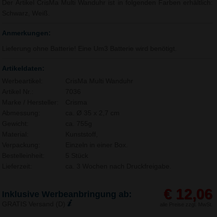
Der Artikel CrisMa Multi Wanduhr ist in folgenden Farben erhältlich:
Schwarz, Weiß.
Anmerkungen:
Lieferung ohne Batterie! Eine Um3 Batterie wird benötigt.
Artikeldaten:
Werbeartikel:
CrisMa Multi Wanduhr
Artikel Nr.:
7036
Marke / Hersteller:
Crisma
Abmessung:
ca. Ø 35 x 2,7 cm
Gewicht:
ca. 755g
Material:
Kunststoff,
Verpackung:
Einzeln in einer Box.
Bestelleinheit:
5 Stück
Lieferzeit:
ca. 3 Wochen nach Druckfreigabe.
€ 12,06
Inklusive Werbeanbringung ab:
GRATIS Versand (D)
alle Preise zzgl. MwSt.