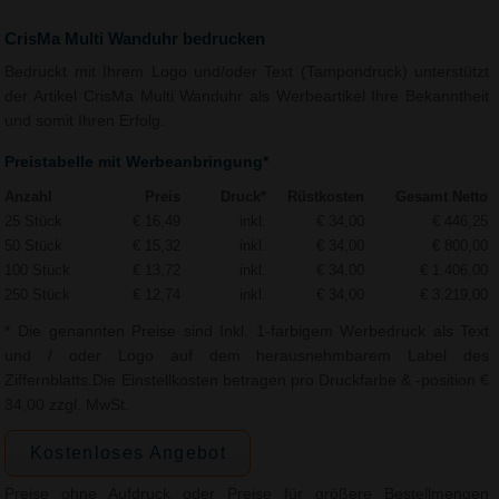
CrisMa Multi Wanduhr bedrucken
Bedruckt mit Ihrem Logo und/oder Text (Tampondruck) unterstützt
der Artikel CrisMa Multi Wanduhr als Werbeartikel Ihre Bekanntheit
und somit Ihren Erfolg.
Preistabelle mit Werbeanbringung*
Anzahl
Preis
Druck*
Rüstkosten
Gesamt Netto
25 Stück
€ 16,49
inkl.
€ 34,00
€ 446,25
50 Stück
€ 15,32
inkl.
€ 34,00
€ 800,00
100 Stück
€ 13,72
inkl.
€ 34,00
€ 1.406,00
250 Stück
€ 12,74
inkl.
€ 34,00
€ 3.219,00
* Die genannten Preise sind Inkl. 1-farbigem Werbedruck als Text
und / oder Logo auf dem herausnehmbarem Label des
Ziffernblatts.Die Einstellkosten betragen pro Druckfarbe & -position €
34,00 zzgl. MwSt.
Kostenloses Angebot
Preise ohne Aufdruck oder Preise für größere Bestellmengen