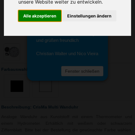
Sie erreichen sie von Montag bis
unsere Website weiter zu entwickeln.
Freitag zwischen 8 und 18 Uhr
unter 0611 94 585 2749 oder
Alle akzeptieren
Einstellungen ändern
info@advertika.de.
Wir freuen uns auf Ihre Anfrage
und grüßen freundlich
Christian Walter und Nico Vieira
Farbauswahl: CrisMa Multi Wanduhr
Fenster schließen
Beschreibung: CrisMa Multi Wanduhr
Analoge Wanduhr aus Kunststoff mit einem Thermometer und
einem Hydrometer. Erhältlich mit weißem oder schwarzem
Ziffernblatt. Bitte bei der Bestellung die gewünschte Farbe wählen.