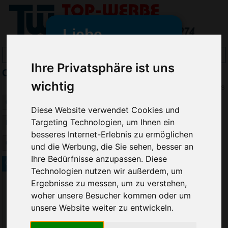
Liebe
Werbeartikelfreunde
Ihre Privatsphäre ist uns
Crisma Wanduhren bedrucken
und -
wir sind wieder für Sie da
wichtig
Preis
freundinnen,
Diese Website verwendet Cookies und
Seit dem 11. Januar 2022 haben
Targeting Technologien, um Ihnen ein
wir unsere aktiven Geschäfte an
besseres Internet-Erlebnis zu ermöglichen
die Firma Advertika übergeben.
und die Werbung, die Sie sehen, besser an
Ihre Bedürfnisse anzupassen. Diese
Ab sofort können Sie sich bei
CrisMa Multi Wanduhr
Technologien nutzen wir außerdem, um
Anfragen und Bestellungen
Ergebnisse zu messen, um zu verstehen,
vertrauensvoll an Ihre neuen
woher unsere Besucher kommen oder um
Werbemittel-Experten Christian
Walter und Nico Vieira wenden.
unsere Website weiter zu entwickeln.