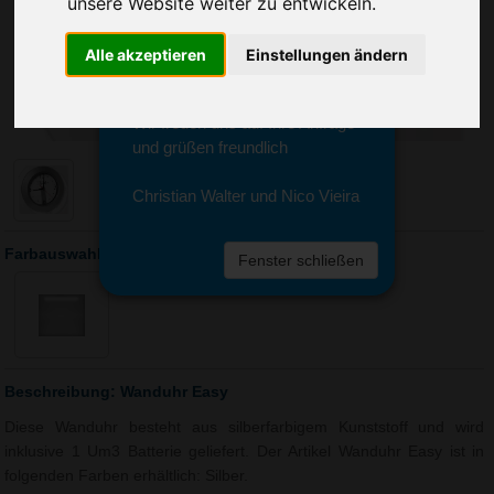
unsere Website weiter zu entwickeln.
Sie erreichen sie von Montag bis
Freitag zwischen 8 und 18 Uhr
unter 0611 94 585 2749 oder
Alle akzeptieren
Einstellungen ändern
info@advertika.de.
Wir freuen uns auf Ihre Anfrage
und grüßen freundlich
Christian Walter und Nico Vieira
Farbauswahl: Wanduhr Easy
Fenster schließen
Beschreibung: Wanduhr Easy
Diese Wanduhr besteht aus silberfarbigem Kunststoff und wird
inklusive 1 Um3 Batterie geliefert. Der Artikel Wanduhr Easy ist in
folgenden Farben erhältlich: Silber.