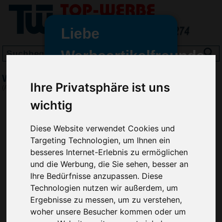
Liebe
Werbeartikelfreunde
und -
Wanduhr Easy
wir sind wieder für Sie da
Ihre Privatsphäre ist uns
(Art.-Nr.:
4451
)
freundinnen,
wichtig
Seit dem 11. Januar 2022 haben
wir unsere aktiven Geschäfte an
Diese Website verwendet Cookies und
die Firma Advertika übergeben.
Targeting Technologien, um Ihnen ein
besseres Internet-Erlebnis zu ermöglichen
Ab sofort können Sie sich bei
und die Werbung, die Sie sehen, besser an
Anfragen und Bestellungen
Ihre Bedürfnisse anzupassen. Diese
vertrauensvoll an Ihre neuen
Technologien nutzen wir außerdem, um
Werbemittel-Experten Christian
Ergebnisse zu messen, um zu verstehen,
Walter und Nico Vieira wenden.
woher unsere Besucher kommen oder um