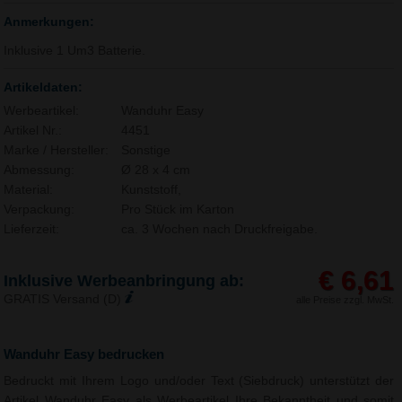
Anmerkungen:
Inklusive 1 Um3 Batterie.
Artikeldaten:
Werbeartikel:
Wanduhr Easy
Artikel Nr.:
4451
Marke / Hersteller:
Sonstige
Abmessung:
Ø 28 x 4 cm
Material:
Kunststoff,
Verpackung:
Pro Stück im Karton
Lieferzeit:
ca. 3 Wochen nach Druckfreigabe.
€ 6,61
Inklusive Werbeanbringung ab:
GRATIS Versand (D)
alle Preise zzgl. MwSt.
Wanduhr Easy bedrucken
Bedruckt mit Ihrem Logo und/oder Text (Siebdruck) unterstützt der
Artikel Wanduhr Easy als Werbeartikel Ihre Bekanntheit und somit