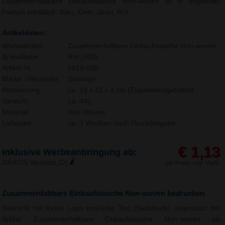
Zusammenfaltbare Einkaufstasche Non-woven ist in folgenden
Farben erhältlich: Blau, Gelb, Grün, Rot.
Artikeldaten:
Werbeartikel:
Zusammenfaltbare Einkaufstasche Non-woven
Artikelfarbe:
Rot (008)
Artikel Nr.:
5619-008
Marke / Hersteller:
Sonstige
Abmessung:
ca. 19 x 11 x 3 cm (Zusammengefalltet)
Gewicht:
ca. 44g
Material:
Non Woven,
Lieferzeit:
ca. 3 Wochen nach Druckfreigabe.
€ 1,13
Inklusive Werbeanbringung ab:
GRATIS Versand (D)
alle Preise zzgl. MwSt.
Zusammenfaltbare Einkaufstasche Non-woven bedrucken
Bedruckt mit Ihrem Logo und/oder Text (Siebdruck) unterstützt der
Artikel Zusammenfaltbare Einkaufstasche Non-woven als