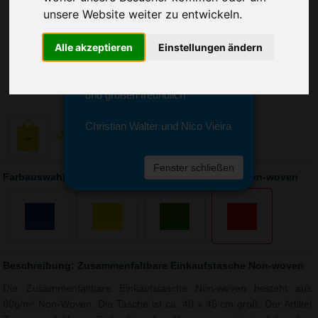
Sie erreichen sie von Montag bis
unsere Website weiter zu entwickeln.
Freitag zwischen 8 und 18 Uhr
unter 0611 94 585 2749 oder
Alle akzeptieren
Einstellungen ändern
info@advertika.de.
Wir freuen uns auf Ihre Anfrage
und grüßen freundlich
Christian Walter und Nico Vieira
Fenster schließen
Farbauswahl: Zusammenfaltbare Einkaufstasche Non-woven
Beschreibung: Zusammenfaltbare Einkaufstasche Non-woven
Die Zusammenfaltbare Einkaufstasche Non-woven besteht aus
80g/m² Non-Woven. Die Tasche ist ca. 40 x 46 cm groß. Der Artikel