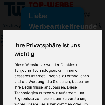
Liebe
Werbeartikelfreunde
und -
Zusammenfaltbare Einkaufstasche Non-
wir sind wieder für Sie da
woven, Rot
Ihre Privatsphäre ist uns
freundinnen,
(Art.-Nr.:
5619-008
)
wichtig
Seit dem 11. Januar 2022 haben
wir unsere aktiven Geschäfte an
die Firma Advertika übergeben.
Diese Website verwendet Cookies und
Targeting Technologien, um Ihnen ein
Ab sofort können Sie sich bei
besseres Internet-Erlebnis zu ermöglichen
Anfragen und Bestellungen
und die Werbung, die Sie sehen, besser an
vertrauensvoll an Ihre neuen
Ihre Bedürfnisse anzupassen. Diese
Werbemittel-Experten Christian
Technologien nutzen wir außerdem, um
Walter und Nico Vieira wenden.
Ergebnisse zu messen, um zu verstehen,
woher unsere Besucher kommen oder um