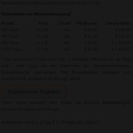
Werbeartikel Ihre Bekanntheit und somit Ihren Erfolg.
Preistabelle mit Werbeanbringung*
Anzahl
Preis
Druck*
Rüstkosten
Gesamt Netto
240 Stück
€ 1,70
inkl.
€ 42,50
€ 450,50
480 Stück
€ 1,43
inkl.
€ 42,50
€ 728,90
960 Stück
€ 1,35
inkl.
€ 42,50
€ 1.338,50
1.920 Stück
€ 1,23
inkl.
€ 42,50
€ 2.404,10
* Die genannten Preise sind Inkl. 1-farbigem Werbedruck als Text
und / oder Logo auf der Voderseite der zusammenfaltbaren
Einkaufstasche Non-woven. Die Einstellkosten betragen pro
Druckfarbe & -position € 42,50 zzgl. MwSt.
Kostenloses Angebot
Preise ohne Aufdruck oder Preise für größere Bestellmengen
erhalten Sie gerne auf Anfrage.
Artikelpreis von € 1,13 bis € 1,70 Netto pro Stück**