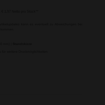
s € 1,97 Netto pro Stück**
rtikelupdates kann es eventuell zu Abweichungen bei
t kommen.
280 mm)
|
Standskizze
ns für weitere Druckmöglichkeiten.