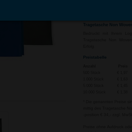
In den
Auf
Warenkorb
Merk
Tragetasche Non Wove
Bedruckt mit Ihrem Logo
Tragetasche Non Woven 
Erfolg.
Preistabelle
Anzahl
Preis
500 Stück
€ 1,97
1.000 Stück
€ 1,63
5.000 Stück
€ 1,45
10.000 Stück
€ 1,38
* Die genannten Preise si
mittig des Tragetasche No
-position € 34,- zzgl. MwSt
Preise ohne Aufdruck ode