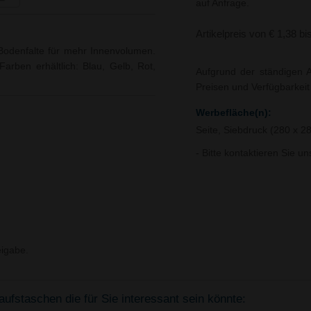
auf Anfrage.
Artikelpreis von € 1,38 bi
 Bodenfalte für mehr Innenvolumen.
arben erhältlich: Blau, Gelb, Rot,
Aufgrund der ständigen A
Preisen und Verfügbarkei
Werbefläche(n):
Seite, Siebdruck (280 x 
- Bitte kontaktieren Sie u
igabe.
fstaschen die für Sie interessant sein könnte: