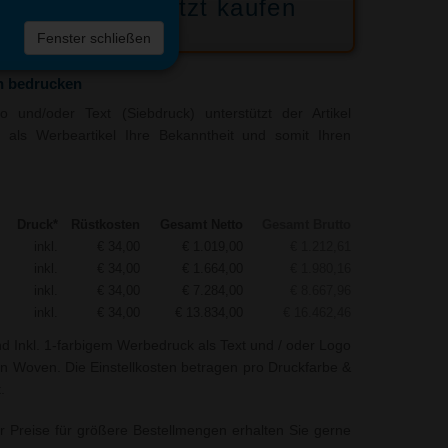
Jetzt kaufen
 die
Fenster schließen
liste
n bedrucken
 und/oder Text (Siebdruck) unterstützt der Artikel
als Werbeartikel Ihre Bekanntheit und somit Ihren
Druck*
Rüstkosten
Gesamt Netto
Gesamt Brutto
inkl.
€ 34,00
€ 1.019,00
€ 1.212,61
inkl.
€ 34,00
€ 1.664,00
€ 1.980,16
inkl.
€ 34,00
€ 7.284,00
€ 8.667,96
inkl.
€ 34,00
€ 13.834,00
€ 16.462,46
nd Inkl. 1-farbigem Werbedruck als Text und / oder Logo
n Woven. Die Einstellkosten betragen pro Druckfarbe &
.
r Preise für größere Bestellmengen erhalten Sie gerne