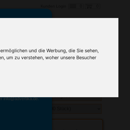
0
0
Kunden Login
en,
€ 1,38
ringung ab:
 ermöglichen und die Werbung, die Sie sehen,
alle Preise zzgl. MwSt.
en, um zu verstehen, woher unsere Besucher
hnelle Preiskalkulation
geben.
emittel-Experten
r info@advertika.de.
ebot