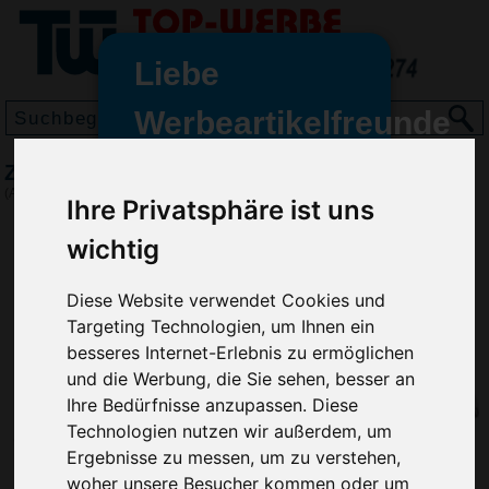
Liebe
Werbeartikelfreunde
und -
Zollstock 2 Meter
wir sind wieder für Sie da
(Art.-Nr.:
6632
)
Ihre Privatsphäre ist uns
freundinnen,
wichtig
Seit dem 11. Januar 2022 haben
wir unsere aktiven Geschäfte an
Diese Website verwendet Cookies und
die Firma Advertika übergeben.
Targeting Technologien, um Ihnen ein
Ab sofort können Sie sich bei
besseres Internet-Erlebnis zu ermöglichen
Anfragen und Bestellungen
und die Werbung, die Sie sehen, besser an
vertrauensvoll an Ihre neuen
Ihre Bedürfnisse anzupassen. Diese
Werbemittel-Experten Christian
Technologien nutzen wir außerdem, um
Walter und Nico Vieira wenden.
Ergebnisse zu messen, um zu verstehen,
woher unsere Besucher kommen oder um