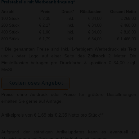
Preistabelle mit Werbeanbringung*
Anzahl
Preis
Druck*
Rüstkosten
Gesamt Netto
100 Stück
€ 2,35
inkl.
€ 34,00
€ 269,00
200 Stück
€ 2,17
inkl.
€ 34,00
€ 468,00
400 Stück
€ 1,96
inkl.
€ 34,00
€ 818,00
800 Stück
€ 1,79
inkl.
€ 34,00
€ 1.466,00
* Die genannten Preise sind Inkl. 1-farbigem Werbedruck als Text
und / oder Logo auf einer Seite des Zollstock 2 Meter. Die
Einstellkosten betragen pro Druckfarbe & -position € 34,00 zzgl.
MwSt.
Kostenloses Angebot
Preise ohne Aufdruck oder Preise für größere Bestellmengen
erhalten Sie gerne auf Anfrage.
Artikelpreis von € 1,69 bis € 2,35 Netto pro Stück**
Aufgrund der ständigen Artikelupdates kann es eventuell zu
Abweichungen bei Preisen und Verfügbarkeit kommen.