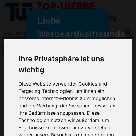
Liebe
Werbeartikelfreunde
und -
Schlüsselanhänger Zollstock
wir sind wieder für Sie da
(Art.-Nr.:
EL3915
)
Ihre Privatsphäre ist uns
freundinnen,
wichtig
Seit dem 11. Januar 2022 haben
wir unsere aktiven Geschäfte an
die Firma Advertika übergeben.
Diese Website verwendet Cookies und
Targeting Technologien, um Ihnen ein
Ab sofort können Sie sich bei
besseres Internet-Erlebnis zu ermöglichen
Anfragen und Bestellungen
und die Werbung, die Sie sehen, besser an
vertrauensvoll an Ihre neuen
Ihre Bedürfnisse anzupassen. Diese
Werbemittel-Experten Christian
Technologien nutzen wir außerdem, um
Walter und Nico Vieira wenden.
Ergebnisse zu messen, um zu verstehen,
woher unsere Besucher kommen oder um