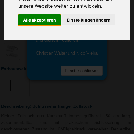
Sie erreichen sie von Montag bis
unsere Website weiter zu entwickeln.
Freitag zwischen 8 und 18 Uhr
unter 0611 94 585 2749 oder
Alle akzeptieren
Einstellungen ändern
info@advertika.de.
Wir freuen uns auf Ihre Anfrage
und grüßen freundlich
Christian Walter und Nico Vieira
Farbauswahl: Schlüsselanhänger Zollstock
Fenster schließen
Beschreibung: Schlüsselanhänger Zollstock
Kleiner Zollstock aus Kunststoff immer griffbereit. 50 cm lang,
zusammenfaltbar und mit praktischem Schlüsselring. Im
geschlossenen Zustand im UV-Digitaldruck veredelbar. Der Artikel