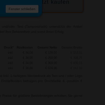
Jetzt kaufen
 die
Fenster schließen
liste
und/oder Text (Tampondruck) unterstützt der Artikel
kel Ihre Bekanntheit und somit Ihren Erfolg.
Druck*
Rüstkosten
Gesamt Netto
Gesamt Brutto
inkl.
€ 34,00
€ 129,00
€ 153,51
inkl.
€ 34,00
€ 259,00
€ 308,21
inkl.
€ 34,00
€ 369,00
€ 439,11
inkl.
€ 34,00
€ 624,00
€ 742,56
nd Inkl. 1-farbigem Werbedruck als Text und / oder Logo
 Einstellkosten betragen pro Druckfarbe & -position €
r Preise für größere Bestellmengen erhalten Sie gerne