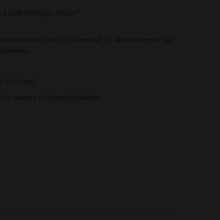
s € 0,95 Netto pro Stück**
rtikelupdates kann es eventuell zu Abweichungen bei
t kommen.
45 x 20 mm)
ns für weitere Druckmöglichkeiten.