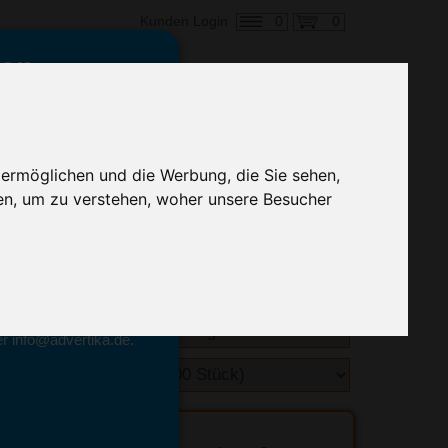
0
0
Kunden Login
en,
€ 0,55
ringung ab:
 ermöglichen und die Werbung, die Sie sehen,
alle Preise zzgl. MwSt.
en, um zu verstehen, woher unsere Besucher
hnelle Preiskalkulation
geben.
emittel-Experten
r info@advertika.de.
ebot