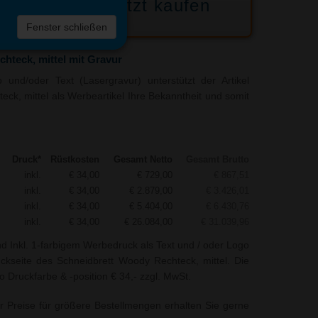
Jetzt kaufen
 die
Fenster schließen
liste
hteck, mittel mit Gravur
und/oder Text (Lasergravur) unterstützt der Artikel
ck, mittel als Werbeartikel Ihre Bekanntheit und somit
Druck*
Rüstkosten
Gesamt Netto
Gesamt Brutto
inkl.
€ 34,00
€ 729,00
€ 867,51
inkl.
€ 34,00
€ 2.879,00
€ 3.426,01
inkl.
€ 34,00
€ 5.404,00
€ 6.430,76
inkl.
€ 34,00
€ 26.084,00
€ 31.039,96
nd Inkl. 1-farbigem Werbedruck als Text und / oder Logo
ückseite des Schneidbrett Woody Rechteck, mittel. Die
o Druckfarbe & -position € 34,- zzgl. MwSt.
r Preise für größere Bestellmengen erhalten Sie gerne