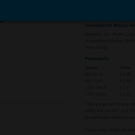
In den
Auf
Warenkorb
Merk
Schneidbrett Woody Rec
Bedruckt mit Ihrem Logo 
Schneidbrett Woody Rechte
Ihren Erfolg.
Preistabelle
Anzahl
Preis
100 Stück
€ 6,95
500 Stück
€ 5,69
1.000 Stück
€ 5,37
5.000 Stück
€ 5,21
* Die genannten Preise si
mittig auf Vorder- und R
Einstellkosten betragen pr
Preise ohne Aufdruck ode