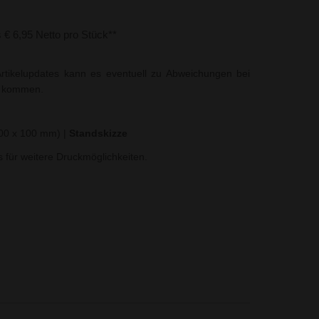
s € 6,95 Netto pro Stück**
rtikelupdates kann es eventuell zu Abweichungen bei
t kommen.
(100 x 100 mm)
|
Standskizze
ns für weitere Druckmöglichkeiten.