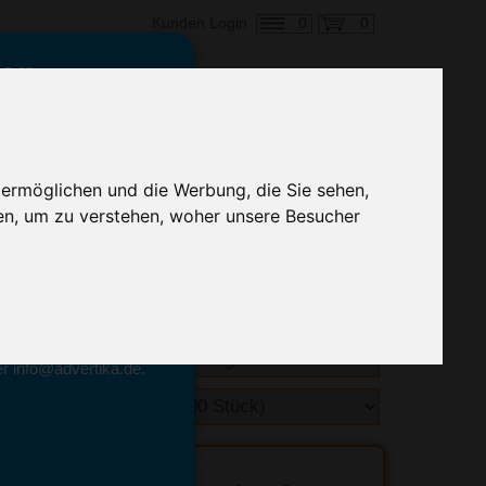
0
0
Kunden Login
en,
€ 5,21
ringung ab:
 ermöglichen und die Werbung, die Sie sehen,
alle Preise zzgl. MwSt.
en, um zu verstehen, woher unsere Besucher
hnelle Preiskalkulation
geben.
emittel-Experten
r info@advertika.de.
ebot