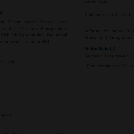
auf Anfrage.
el
Artikelpreis von € 5,21 bi
halt. 15 mm starkes Schneid- oder
erunterfließen von Flüssigkeiten.
Aufgrund der ständigen A
ßlich mit Hand spülen. Der Artikel
Preisen und Verfügbarkei
ben erhältlich: Natur Hell.
Werbefläche(n):
Beidseitig, Lasergravur 
k, mittel
- Bitte kontaktieren Sie u
igabe.