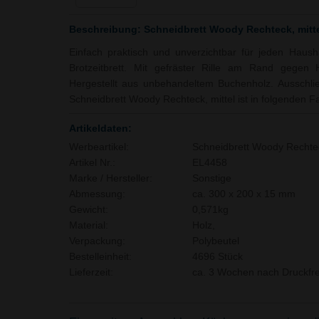
Beschreibung: Schneidbrett Woody Rechteck, mitt
Einfach praktisch und unverzichtbar für jeden Haus
Brotzeitbrett. Mit gefräster Rille am Rand gegen H
Hergestellt aus unbehandeltem Buchenholz. Ausschlie
Schneidbrett Woody Rechteck, mittel ist in folgenden Far
Artikeldaten:
Werbeartikel:
Schneidbrett Woody Rechtec
Artikel Nr.:
EL4458
Marke / Hersteller:
Sonstige
Abmessung:
ca. 300 x 200 x 15 mm
Gewicht:
0,571kg
Material:
Holz,
Verpackung:
Polybeutel
Bestelleinheit:
4696 Stück
Lieferzeit:
ca. 3 Wochen nach Druckfre