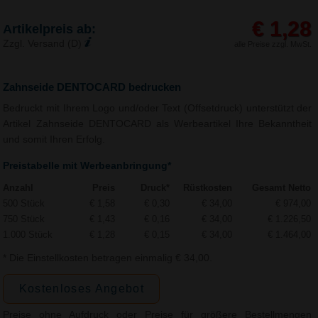
€ 1,28
Artikelpreis ab:
Zzgl. Versand (D)
alle Preise zzgl. MwSt.
Zahnseide DENTOCARD bedrucken
Bedruckt mit Ihrem Logo und/oder Text (Offsetdruck) unterstützt der
Artikel Zahnseide DENTOCARD als Werbeartikel Ihre Bekanntheit
und somit Ihren Erfolg.
Preistabelle mit Werbeanbringung*
Anzahl
Preis
Druck*
Rüstkosten
Gesamt Netto
500 Stück
€ 1,58
€ 0,30
€ 34,00
€ 974,00
750 Stück
€ 1,43
€ 0,16
€ 34,00
€ 1.226,50
1.000 Stück
€ 1,28
€ 0,15
€ 34,00
€ 1.464,00
* Die Einstellkosten betragen einmalig € 34,00.
Kostenloses Angebot
Preise ohne Aufdruck oder Preise für größere Bestellmengen