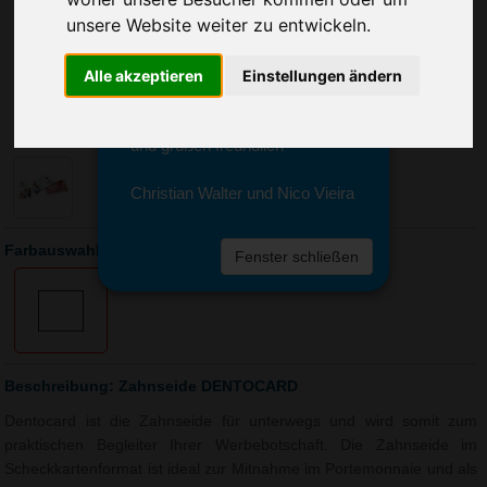
Sie erreichen sie von Montag bis
unsere Website weiter zu entwickeln.
Freitag zwischen 8 und 18 Uhr
unter 0611 94 585 2749 oder
info@advertika.de.
Alle akzeptieren
Einstellungen ändern
Wir freuen uns auf Ihre Anfrage
und grüßen freundlich
Christian Walter und Nico Vieira
Farbauswahl: Zahnseide DENTOCARD
Fenster schließen
Beschreibung: Zahnseide DENTOCARD
Dentocard ist die Zahnseide für unterwegs und wird somit zum
praktischen Begleiter Ihrer Werbebotschaft. Die Zahnseide im
Scheckkartenformat ist ideal zur Mitnahme im Portemonnaie und als