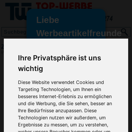
Liebe
Werbeartikelfreunde
und -
Zahnseide DENTOCARD, Weiß
wir sind wieder für Sie da
(Art.-Nr.:
KH2680-002
)
Ihre Privatsphäre ist uns
freundinnen,
wichtig
Seit dem 11. Januar 2022 haben
wir unsere aktiven Geschäfte an
die Firma Advertika übergeben.
Diese Website verwendet Cookies und
Targeting Technologien, um Ihnen ein
Ab sofort können Sie sich bei
besseres Internet-Erlebnis zu ermöglichen
Anfragen und Bestellungen
und die Werbung, die Sie sehen, besser an
vertrauensvoll an Ihre neuen
Ihre Bedürfnisse anzupassen. Diese
Werbemittel-Experten Christian
Technologien nutzen wir außerdem, um
Walter und Nico Vieira wenden.
Ergebnisse zu messen, um zu verstehen,
woher unsere Besucher kommen oder um