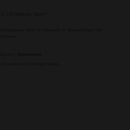
s € 1,33 Netto pro Stück**
rtikelupdates kann es eventuell zu Abweichungen bei
t kommen.
x 20 mm)
|
Standskizze
ns für weitere Druckmöglichkeiten.