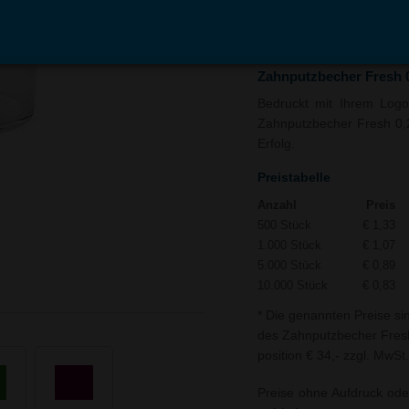
In den
Auf
Warenkorb
Merk
Zahnputzbecher Fresh 0,
Bedruckt mit Ihrem Logo 
Zahnputzbecher Fresh 0,2 
Erfolg.
Preistabelle
Anzahl
Preis
500 Stück
€ 1,33
1.000 Stück
€ 1,07
5.000 Stück
€ 0,89
10.000 Stück
€ 0,83
* Die genannten Preise si
des Zahnputzbecher Fresh 0
position € 34,- zzgl. MwSt.
Preise ohne Aufdruck ode