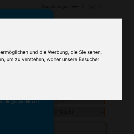
0
0
Kunden Login
en,
€ 0,83
ringung ab:
 ermöglichen und die Werbung, die Sie sehen,
alle Preise zzgl. MwSt.
en, um zu verstehen, woher unsere Besucher
hnelle Preiskalkulation
geben.
emittel-Experten
r info@advertika.de.
ebot