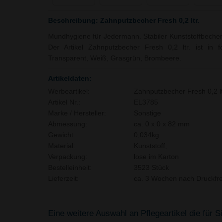
Beschreibung: Zahnputzbecher Fresh 0,2 ltr.
Mundhygiene für Jedermann. Stabiler Kunststoffbecher a
Der Artikel Zahnputzbecher Fresh 0,2 ltr. ist in f
Transparent, Weiß, Grasgrün, Brombeere.
Artikeldaten:
Werbeartikel:
Zahnputzbecher Fresh 0,2 lt
Artikel Nr.:
EL3785
Marke / Hersteller:
Sonstige
Abmessung:
ca. 0 x 0 x 82 mm
Gewicht:
0,034kg
Material:
Kunststoff,
Verpackung:
lose im Karton
Bestelleinheit:
3523 Stück
Lieferzeit:
ca. 3 Wochen nach Druckfre
Eine weitere Auswahl an Pflegeartikel die für S