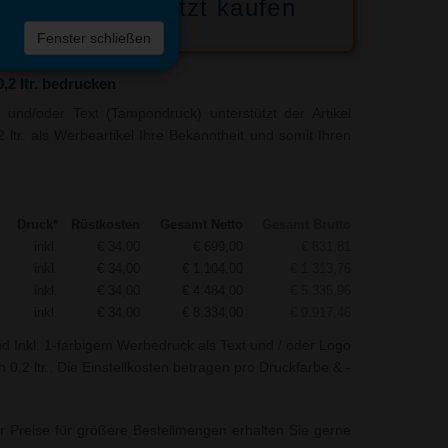
Jetzt kaufen
 die
Fenster schließen
liste
2 ltr. bedrucken
und/oder Text (Tampondruck) unterstützt der Artikel
ltr. als Werbeartikel Ihre Bekanntheit und somit Ihren
Druck*
Rüstkosten
Gesamt Netto
Gesamt Brutto
inkl.
€ 34,00
€ 699,00
€ 831,81
inkl.
€ 34,00
€ 1.104,00
€ 1.313,76
inkl.
€ 34,00
€ 4.484,00
€ 5.335,96
inkl.
€ 34,00
€ 8.334,00
€ 9.917,46
nd Inkl. 1-farbigem Werbedruck als Text und / oder Logo
,2 ltr.. Die Einstellkosten betragen pro Druckfarbe & -
r Preise für größere Bestellmengen erhalten Sie gerne