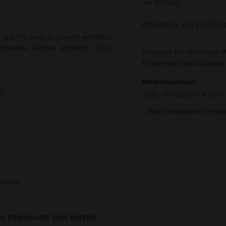
auf Anfrage.
Artikelpreis von € 0,83 bi
us PS, auch in glasklar erhältlich.
olgenden Farben erhältlich: Blau,
Aufgrund der ständigen A
Preisen und Verfügbarkei
Werbefläche(n):
r.
Seite, Tampondruck (50 
- Bitte kontaktieren Sie u
igabe.
ie interessant sein könnte: