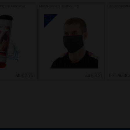
chgel (DuoPack)
Mund-Nasen Bedeckung
Reisezahnbü
ab € 2.75
ab € 3.21
Inkl. Aufdr