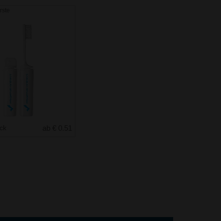
rste
uck
ab € 0.51