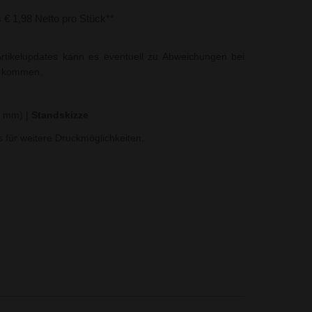
s € 1,98 Netto pro Stück**
rtikelupdates kann es eventuell zu Abweichungen bei
t kommen.
40 mm)
|
Standskizze
ns für weitere Druckmöglichkeiten.