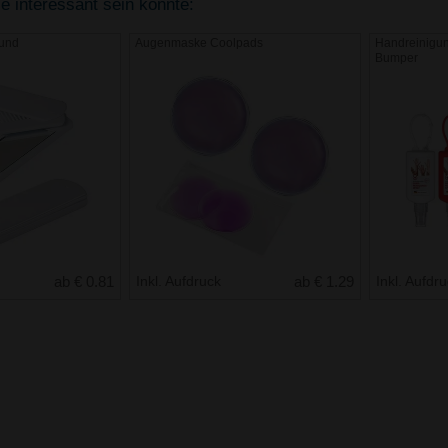
ie interessant sein könnte:
und
Augenmaske Coolpads
Handreinigun
Bumper
ab € 0.81
Inkl. Aufdruck
ab € 1.29
Inkl. Aufdr