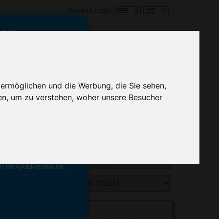
0
0
Kunden Login
en,
€ 1,10
ringung ab:
 ermöglichen und die Werbung, die Sie sehen,
alle Preise zzgl. MwSt.
en, um zu verstehen, woher unsere Besucher
hnelle Preiskalkulation
geben.
emittel-Experten
r info@advertika.de.
ebot