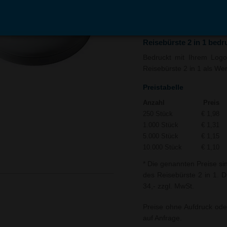
In den
Auf
Warenkorb
Merk
Reisebürste 2 in 1 bed
Bedruckt mit Ihrem Logo 
Reisebürste 2 in 1 als Wer
Preistabelle
Anzahl
Preis
250 Stück
€ 1,98
1.000 Stück
€ 1,31
5.000 Stück
€ 1,15
10.000 Stück
€ 1,10
* Die genannten Preise si
des Reisebürste 2 in 1. D
34,- zzgl. MwSt.
Preise ohne Aufdruck ode
auf Anfrage.