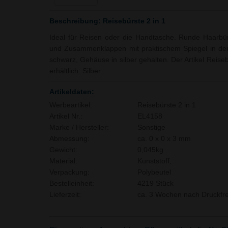
Beschreibung: Reisebürste 2 in 1
Ideal für Reisen oder die Handtasche. Runde Haarbür
und Zusammenklappen mit praktischem Spiegel in der 
schwarz, Gehäuse in silber gehalten. Der Artikel Reiseb
erhältlich: Silber.
Artikeldaten:
Werbeartikel:
Reisebürste 2 in 1
Artikel Nr.:
EL4158
Marke / Hersteller:
Sonstige
Abmessung:
ca. 0 x 0 x 3 mm
Gewicht:
0,045kg
Material:
Kunststoff,
Verpackung:
Polybeutel
Bestelleinheit:
4219 Stück
Lieferzeit:
ca. 3 Wochen nach Druckfre