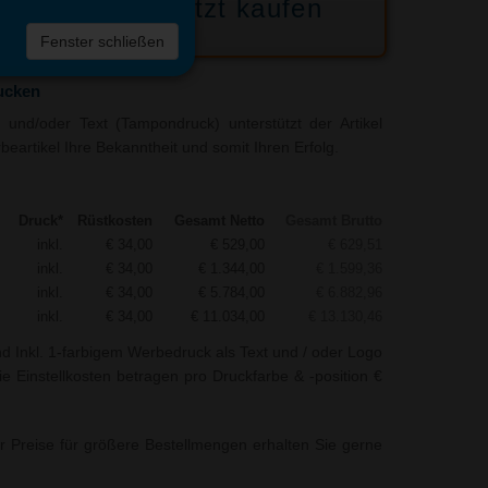
Jetzt kaufen
 die
Fenster schließen
liste
rucken
und/oder Text (Tampondruck) unterstützt der Artikel
beartikel Ihre Bekanntheit und somit Ihren Erfolg.
Druck*
Rüstkosten
Gesamt Netto
Gesamt Brutto
inkl.
€ 34,00
€ 529,00
€ 629,51
inkl.
€ 34,00
€ 1.344,00
€ 1.599,36
inkl.
€ 34,00
€ 5.784,00
€ 6.882,96
inkl.
€ 34,00
€ 11.034,00
€ 13.130,46
nd Inkl. 1-farbigem Werbedruck als Text und / oder Logo
ie Einstellkosten betragen pro Druckfarbe & -position €
r Preise für größere Bestellmengen erhalten Sie gerne