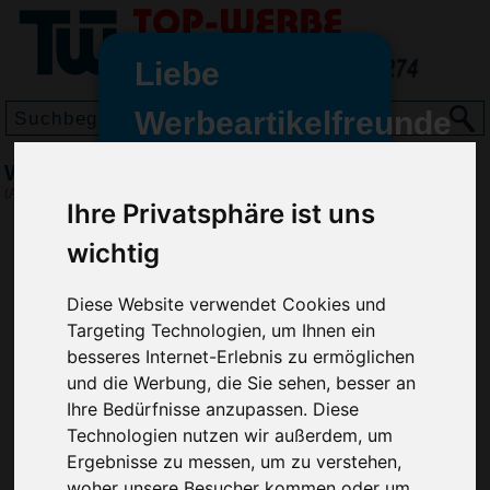
Liebe
Werbeartikelfreunde
und -
Wurfscheibe Profi 23, Weiß
wir sind wieder für Sie da
(Art.-Nr.:
EL3183-002
)
Ihre Privatsphäre ist uns
freundinnen,
wichtig
Seit dem 11. Januar 2022 haben
wir unsere aktiven Geschäfte an
die Firma Advertika übergeben.
Diese Website verwendet Cookies und
Targeting Technologien, um Ihnen ein
Ab sofort können Sie sich bei
besseres Internet-Erlebnis zu ermöglichen
Anfragen und Bestellungen
und die Werbung, die Sie sehen, besser an
vertrauensvoll an Ihre neuen
Ihre Bedürfnisse anzupassen. Diese
Werbemittel-Experten Christian
Technologien nutzen wir außerdem, um
Walter und Nico Vieira wenden.
Ergebnisse zu messen, um zu verstehen,
woher unsere Besucher kommen oder um