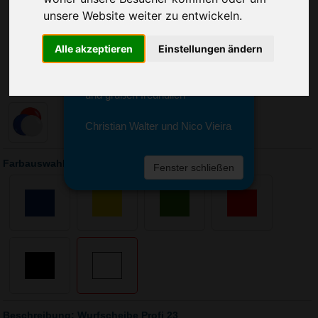
Sie erreichen sie von Montag bis
unsere Website weiter zu entwickeln.
Freitag zwischen 8 und 18 Uhr
unter 0611 94 585 2749 oder
info@advertika.de.
Alle akzeptieren
Einstellungen ändern
Wir freuen uns auf Ihre Anfrage
und grüßen freundlich
Christian Walter und Nico Vieira
Farbauswahl: Wurfscheibe Profi 23
Fenster schließen
Beschreibung: Wurfscheibe Profi 23