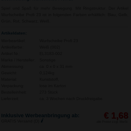
Spiel und Spaß für mehr Bewegung. Mit Ringstruktur. Der Artikel
Wurfscheibe Profi 23 ist in folgenden Farben erhältlich: Blau, Gelb,
Grün, Rot, Schwarz, Weiß.
Artikeldaten:
Werbeartikel:
Wurfscheibe Profi 23
Artikelfarbe:
Weiß (002)
Artikel Nr.:
EL3183-002
Marke / Hersteller:
Sonstige
Abmessung:
ca. 0 x 0 x 31 mm
Gewicht:
0,124kg
Material:
Kunststoff,
Verpackung:
lose im Karton
Bestelleinheit:
273 Stück
Lieferzeit:
ca. 3 Wochen nach Druckfreigabe.
€ 1,68
Inklusive Werbeanbringung ab:
GRATIS Versand (D)
alle Preise zzgl. MwSt.