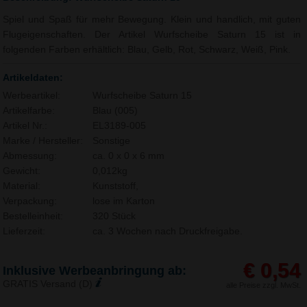
Spiel und Spaß für mehr Bewegung. Klein und handlich, mit guten
Flugeigenschaften. Der Artikel Wurfscheibe Saturn 15 ist in
folgenden Farben erhältlich: Blau, Gelb, Rot, Schwarz, Weiß, Pink.
Artikeldaten:
Werbeartikel:
Wurfscheibe Saturn 15
Artikelfarbe:
Blau (005)
Artikel Nr.:
EL3189-005
Marke / Hersteller:
Sonstige
Abmessung:
ca. 0 x 0 x 6 mm
Gewicht:
0,012kg
Material:
Kunststoff,
Verpackung:
lose im Karton
Bestelleinheit:
320 Stück
Lieferzeit:
ca. 3 Wochen nach Druckfreigabe.
€ 0,54
Inklusive Werbeanbringung ab:
GRATIS Versand (D)
alle Preise zzgl. MwSt.