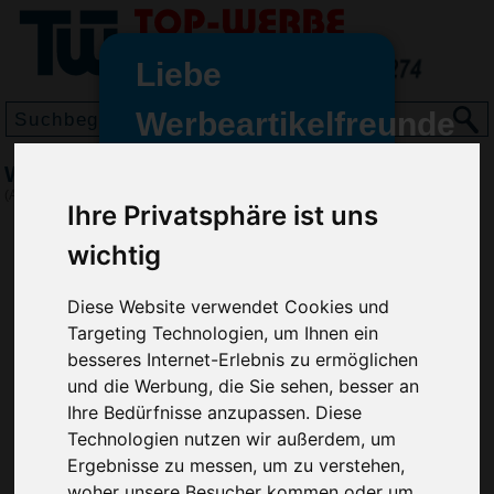
Liebe
Werbeartikelfreunde
und -
Wurfscheibe Saturn 15, Blau
wir sind wieder für Sie da
(Art.-Nr.:
EL3189-005
)
Ihre Privatsphäre ist uns
freundinnen,
wichtig
Seit dem 11. Januar 2022 haben
wir unsere aktiven Geschäfte an
die Firma Advertika übergeben.
Diese Website verwendet Cookies und
Targeting Technologien, um Ihnen ein
Ab sofort können Sie sich bei
besseres Internet-Erlebnis zu ermöglichen
Anfragen und Bestellungen
und die Werbung, die Sie sehen, besser an
vertrauensvoll an Ihre neuen
Ihre Bedürfnisse anzupassen. Diese
Werbemittel-Experten Christian
Technologien nutzen wir außerdem, um
Walter und Nico Vieira wenden.
Ergebnisse zu messen, um zu verstehen,
woher unsere Besucher kommen oder um