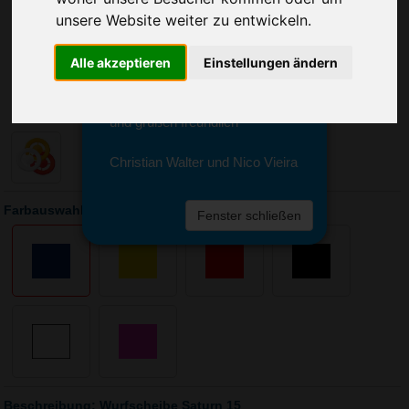
Sie erreichen sie von Montag bis
unsere Website weiter zu entwickeln.
Freitag zwischen 8 und 18 Uhr
unter 0611 94 585 2749 oder
info@advertika.de.
Alle akzeptieren
Einstellungen ändern
Wir freuen uns auf Ihre Anfrage
und grüßen freundlich
Christian Walter und Nico Vieira
Farbauswahl: Wurfscheibe Saturn 15
Fenster schließen
Beschreibung: Wurfscheibe Saturn 15