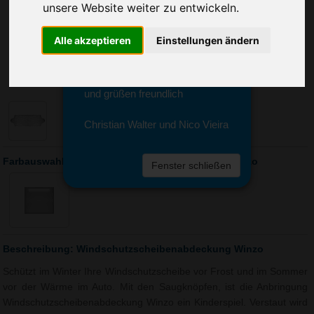
Sie erreichen sie von Montag bis
unsere Website weiter zu entwickeln.
Freitag zwischen 8 und 18 Uhr
unter 0611 94 585 2749 oder
Alle akzeptieren
Einstellungen ändern
info@advertika.de.
Wir freuen uns auf Ihre Anfrage
und grüßen freundlich
Christian Walter und Nico Vieira
Farbauswahl: Windschutzscheibenabdeckung Winzo
Fenster schließen
Beschreibung: Windschutzscheibenabdeckung Winzo
Schützt im Winter Ihre Windschutzscheibe vor Frost und im Sommer
vor der Wärme im Auto. Mit den Saugknöpfen, ist die Anbringung
Windschutzscheibenabdeckung Winzo ein Kinderspiel. Verstaut wird