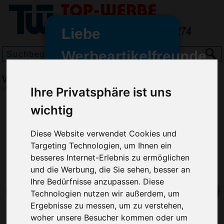
Liebe
Werbeartikelfreunde
und -
Windschutzscheibenabdeckung Winzo
wir sind wieder für Sie da
(Art.-Nr.:
9513
)
Ihre Privatsphäre ist uns
freundinnen,
wichtig
Seit dem 11. Januar 2022 haben
wir unsere aktiven Geschäfte an
Diese Website verwendet Cookies und
die Firma Advertika übergeben.
Targeting Technologien, um Ihnen ein
besseres Internet-Erlebnis zu ermöglichen
Ab sofort können Sie sich bei
und die Werbung, die Sie sehen, besser an
Anfragen und Bestellungen
vertrauensvoll an Ihre neuen
Ihre Bedürfnisse anzupassen. Diese
Werbemittel-Experten Christian
Technologien nutzen wir außerdem, um
Walter und Nico Vieira wenden.
Ergebnisse zu messen, um zu verstehen,
woher unsere Besucher kommen oder um