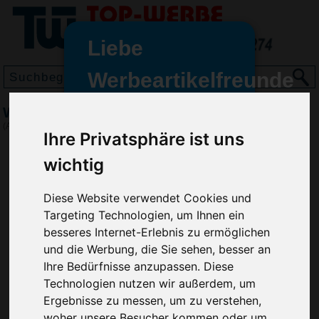
Liebe
Werbeartikelfreunde
und -
Windschutzscheibenabdeckung Winter Plus
wir sind wieder für Sie da
(Art.-Nr.:
RD4874
)
Ihre Privatsphäre ist uns
freundinnen,
wichtig
Seit dem 11. Januar 2022 haben
wir unsere aktiven Geschäfte an
die Firma Advertika übergeben.
Diese Website verwendet Cookies und
Targeting Technologien, um Ihnen ein
Ab sofort können Sie sich bei
besseres Internet-Erlebnis zu ermöglichen
Anfragen und Bestellungen
und die Werbung, die Sie sehen, besser an
vertrauensvoll an Ihre neuen
Ihre Bedürfnisse anzupassen. Diese
Werbemittel-Experten Christian
Technologien nutzen wir außerdem, um
Walter und Nico Vieira wenden.
Ergebnisse zu messen, um zu verstehen,
woher unsere Besucher kommen oder um