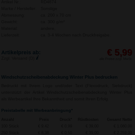
Artikel Nr.:
RD4874
Marke / Hersteller:
Sonstige
Abmessung:
ca. 200 x 70 cm
Gewicht:
ca. 300 g/m²
Material:
andere,
Lieferzeit:
ca. 3-4 Wochen nach Druckfreigabe.
€ 5,99
Artikelpreis ab:
Zzgl. Versand (D)
alle Preise zzgl. MwSt.
Windschutzscheibenabdeckung Winter Plus bedrucken
Bedruckt mit Ihrem Logo und/oder Text (Flexodruck, Siebdruck)
unterstützt der Artikel Windschutzscheibenabdeckung Winter Plus
als Werbeartikel Ihre Bekanntheit und somit Ihren Erfolg.
Preistabelle mit Werbeanbringung*
Anzahl
Preis
Druck*
Rüstkosten
Gesamt Netto
100 Stück
€ 9,42
€ 0,99
€ 39,00
€ 1.080,00
250 Stück
€ 8,38
€ 0,50
€ 39,00
€ 2.259,00