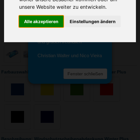
Sie erreichen sie von Montag bis
unsere Website weiter zu entwickeln.
Freitag zwischen 8 und 18 Uhr
unter 0611 94 585 2749 oder
info@advertika.de.
Alle akzeptieren
Einstellungen ändern
Wir freuen uns auf Ihre Anfrage
und grüßen freundlich
Christian Walter und Nico Vieira
Farbauswahl: Windschutzscheibenabdeckung Winter Plus
Fenster schließen
Beschreibung: Windschutzscheibenabdeckung Winter Plus