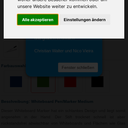
Sie erreichen sie von Montag bis
unsere Website weiter zu entwickeln.
Freitag zwischen 8 und 18 Uhr
unter 0611 94 585 2749 oder
info@advertika.de.
Alle akzeptieren
Einstellungen ändern
Wir freuen uns auf Ihre Anfrage
und grüßen freundlich
Christian Walter und Nico Vieira
Farbauswahl: Whiteboard Pen/Marker Medium
Fenster schließen
Beschreibung: Whiteboard Pen/Marker Medium
Dieser Whiteboard Marker hat ein schlankes Design und liegt somit
angenehm in der Hand. Der Stift trocknet schnell ist aber
rückstandsfrei abwischbar von Whiteboards und Flächen wie Glas