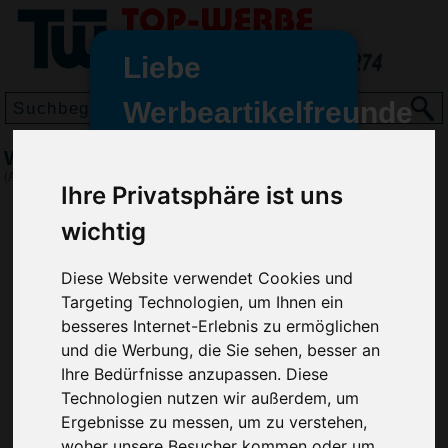
Liebe
Werbeartikelfreunde
und -
Whiteboard Pen/Marker Medium, Grün
wir sind wieder für Sie da
(Art.-Nr.:
SD2250-004
)
Ihre Privatsphäre ist uns
freundinnen,
wichtig
Seit dem 11. Januar 2022 haben
wir unsere aktiven Geschäfte an
die Firma Advertika übergeben.
Diese Website verwendet Cookies und
Targeting Technologien, um Ihnen ein
Ab sofort können Sie sich bei
besseres Internet-Erlebnis zu ermöglichen
Anfragen und Bestellungen
und die Werbung, die Sie sehen, besser an
vertrauensvoll an Ihre neuen
Ihre Bedürfnisse anzupassen. Diese
Werbemittel-Experten Christian
Technologien nutzen wir außerdem, um
Walter und Nico Vieira wenden.
Ergebnisse zu messen, um zu verstehen,
woher unsere Besucher kommen oder um