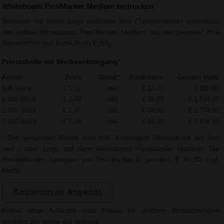
Whiteboard Pen/Marker Medium bedrucken
Bedruckt mit Ihrem Logo und/oder Text (Tampondruck) unterstützt
der Artikel Whiteboard Pen/Marker Medium als Werbeartikel Ihre
Bekanntheit und somit Ihren Erfolg.
Preistabelle mit Werbeanbringung*
Anzahl
Preis
Druck*
Rüstkosten
Gesamt Netto
500 Stück
€ 1,61
inkl.
€ 34,00
€ 839,00
1.000 Stück
€ 1,48
inkl.
€ 34,00
€ 1.514,00
2.000 Stück
€ 1,37
inkl.
€ 34,00
€ 2.774,00
3.000 Stück
€ 1,28
inkl.
€ 34,00
€ 3.874,00
* Die genannten Preise sind Inkl. 1-farbigem Werbedruck als Text
und / oder Logo auf dem Whiteboard Pen/Marker Medium. Die
Einstellkosten betragen pro Druckfarbe & -position € 34,00 zzgl.
MwSt.
Kostenloses Angebot
Preise ohne Aufdruck oder Preise für größere Bestellmengen
erhalten Sie gerne auf Anfrage.