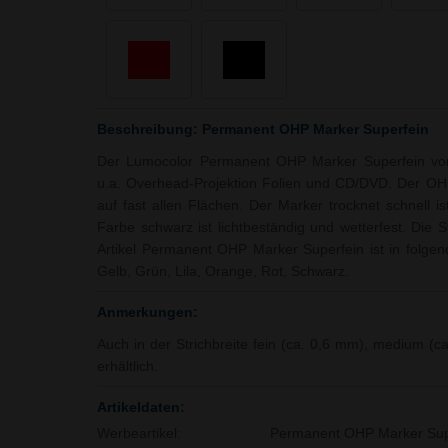
Beschreibung: Permanent OHP Marker Superfein
Der Lumocolor Permanent OHP Marker Superfein von St
u.a. Overhead-Projektion Folien und CD/DVD. Der OHP
auf fast allen Flächen. Der Marker trocknet schnell i
Farbe schwarz ist lichtbeständig und wetterfest. Die S
Artikel Permanent OHP Marker Superfein ist in folgend
Gelb, Grün, Lila, Orange, Rot, Schwarz.
Anmerkungen:
Auch in der Strichbreite fein (ca. 0,6 mm), medium (c
erhältlich.
Artikeldaten:
Werbeartikel:
Permanent OHP Marker Sup