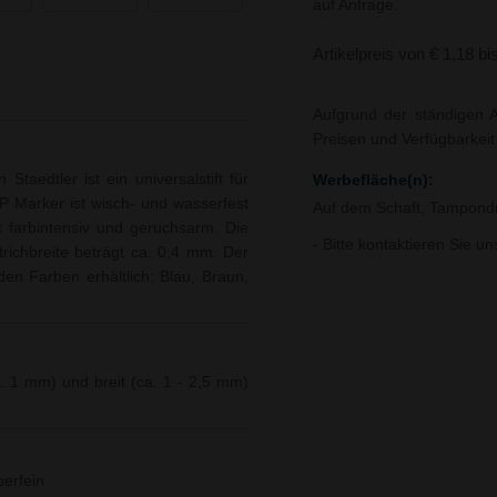
auf Anfrage.
Artikelpreis von € 1,18 bi
Aufgrund der ständigen A
Preisen und Verfügbarkei
aedtler ist ein universalstift für
Werbefläche(n):
 Marker ist wisch- und wasserfest
Auf dem Schaft, Tampondr
st farbintensiv und geruchsarm. Die
- Bitte kontaktieren Sie u
trichbreite beträgt ca. 0,4 mm. Der
en Farben erhältlich: Blau, Braun,
a. 1 mm) und breit (ca. 1 - 2,5 mm)
erfein