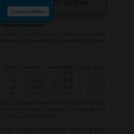
Jetzt kaufen
 die
Fenster schließen
liste
Superfein bedrucken
und/oder Text (Tampondruck) unterstützt der Artikel
perfein als Werbeartikel Ihre Bekanntheit und somit
Druck*
Rüstkosten
Gesamt Netto
Gesamt Brutto
inkl.
€ 34,00
€ 739,00
€ 879,41
inkl.
€ 34,00
€ 1.334,00
€ 1.587,46
inkl.
€ 34,00
€ 2.494,00
€ 2.967,86
inkl.
€ 34,00
€ 3.574,00
€ 4.253,06
nd Inkl. 1-farbigem Werbedruck als Text und / oder Logo
manent OHP Markers Superfein. Die Einstellkosten
 -position € 34,00 zzgl. MwSt.
r Preise für größere Bestellmengen erhalten Sie gerne