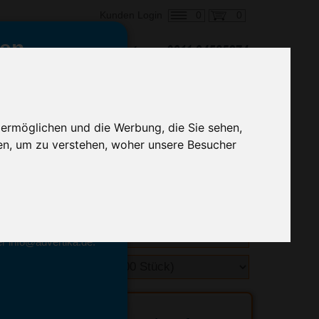
0
0
Kunden Login
en,
€ 1,18
ringung ab:
alle Preise zzgl. MwSt.
 ermöglichen und die Werbung, die Sie sehen,
en, um zu verstehen, woher unsere Besucher
hnelle Preiskalkulation
geben.
emittel-Experten
r info@advertika.de.
ebot