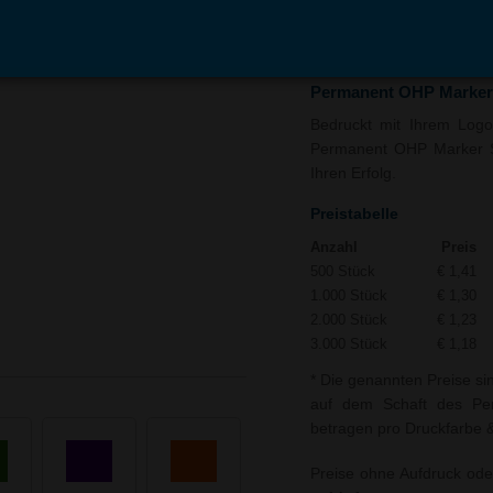
In den
Auf
Warenkorb
Merk
Permanent OHP Marker 
Bedruckt mit Ihrem Logo 
Permanent OHP Marker Su
Ihren Erfolg.
Preistabelle
Anzahl
Preis
500 Stück
€ 1,41
1.000 Stück
€ 1,30
2.000 Stück
€ 1,23
3.000 Stück
€ 1,18
* Die genannten Preise si
auf dem Schaft des Per
betragen pro Druckfarbe &
Preise ohne Aufdruck ode