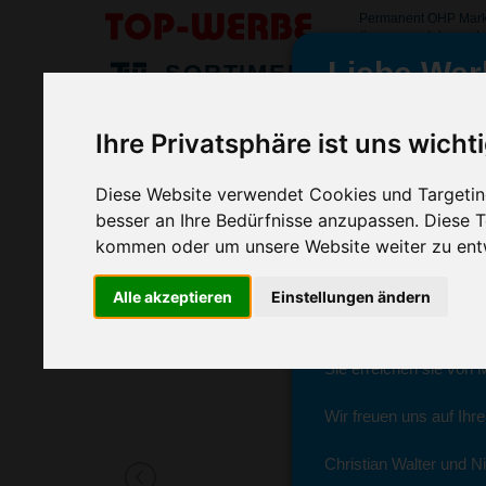
Permanent OHP Mark
#permanentohpmarke
Liebe Wer
SORTIMENT
>
>
>
Startseite
Kugelschreiber & Stifte
Fineliner & Filzstifte
Ihre Privatsphäre ist uns wicht
Permanent OHP Marker Superfein
wir sind wieder f
(Art.-Nr.:
SD2231
)
Diese Website verwendet Cookies und Targeting
besser an Ihre Bedürfnisse anzupassen. Diese
kommen oder um unsere Website weiter zu ent
Seit dem 11. Januar 2
Alle akzeptieren
Einstellungen ändern
Ab sofort können Sie s
Christian Walter und N
Sie erreichen sie von 
Wir freuen uns auf Ihr
Christian Walter und Ni