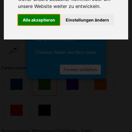
Sie erreichen sie von Montag bis
unsere Website weiter zu entwickeln.
Freitag zwischen 8 und 18 Uhr
unter 0611 94 585 2749 oder
Alle akzeptieren
Einstellungen ändern
info@advertika.de.
Wir freuen uns auf Ihre Anfrage
und grüßen freundlich
Christian Walter und Nico Vieira
Farbauswahl: Whiteboard Pen/Marker, 2 mm
Fenster schließen
Beschreibung: Whiteboard Pen/Marker, 2 mm