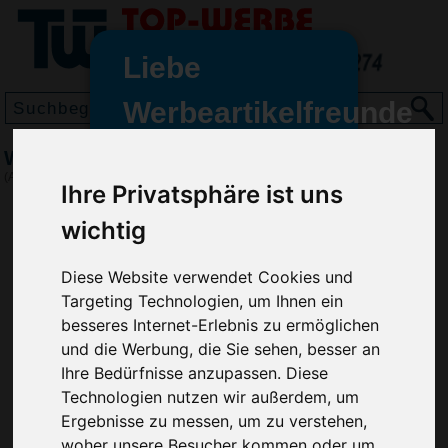
Liebe
Werbeartikelfreunde
und -
Whiteboard Pen/Marker, 2 mm, Grün
wir sind wieder für Sie da
(Art.-Nr.:
SD2251-004
)
Ihre Privatsphäre ist uns
freundinnen,
wichtig
Seit dem 11. Januar 2022 haben
wir unsere aktiven Geschäfte an
die Firma Advertika übergeben.
Diese Website verwendet Cookies und
Targeting Technologien, um Ihnen ein
Ab sofort können Sie sich bei
besseres Internet-Erlebnis zu ermöglichen
Anfragen und Bestellungen
und die Werbung, die Sie sehen, besser an
vertrauensvoll an Ihre neuen
Ihre Bedürfnisse anzupassen. Diese
Werbemittel-Experten Christian
Technologien nutzen wir außerdem, um
Walter und Nico Vieira wenden.
Ergebnisse zu messen, um zu verstehen,
woher unsere Besucher kommen oder um