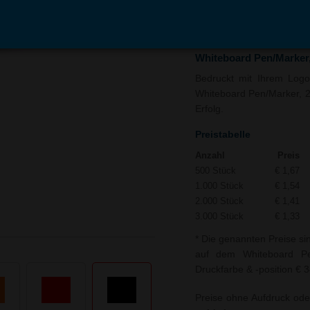
In den
Auf
Warenkorb
Merk
Whiteboard Pen/Marker
Bedruckt mit Ihrem Logo 
Whiteboard Pen/Marker, 2
Erfolg.
Preistabelle
Anzahl
Preis
500 Stück
€ 1,67
1.000 Stück
€ 1,54
2.000 Stück
€ 1,41
3.000 Stück
€ 1,33
* Die genannten Preise si
auf dem Whiteboard Pe
Druckfarbe & -position € 
Preise ohne Aufdruck ode