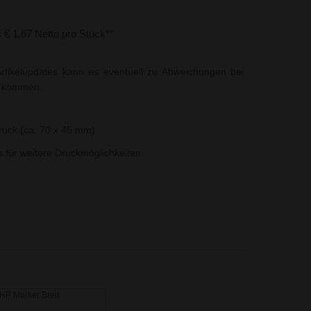
s € 1,67 Netto pro Stück**
rtikelupdates kann es eventuell zu Abweichungen bei
t kommen.
uck (ca. 70 x 45 mm)
ns für weitere Druckmöglichkeiten.
P Marker Breit