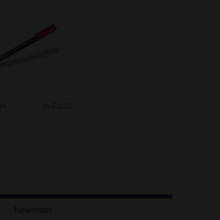
uck
ab € 1.18
Newsletter