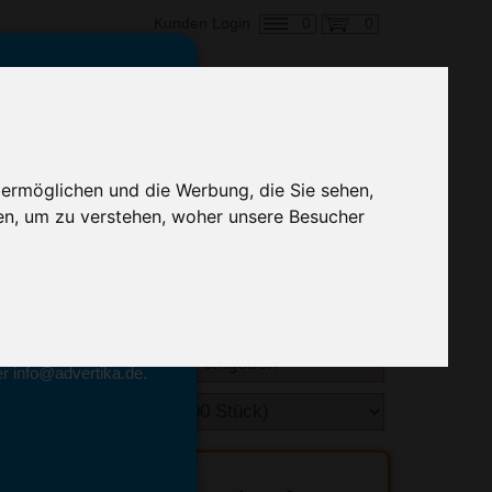
0
0
Kunden Login
en,
€ 1,33
ringung ab:
 ermöglichen und die Werbung, die Sie sehen,
alle Preise zzgl. MwSt.
en, um zu verstehen, woher unsere Besucher
hnelle Preiskalkulation
geben.
emittel-Experten
r info@advertika.de.
ebot