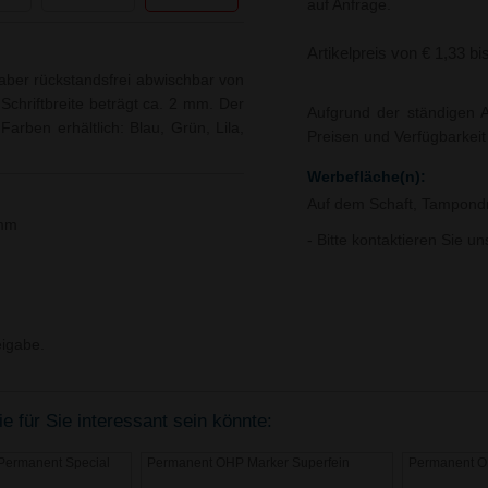
auf Anfrage.
Artikelpreis von € 1,33 bi
aber rückstandsfrei abwischbar von
chriftbreite beträgt ca. 2 mm. Der
Aufgrund der ständigen A
arben erhältlich: Blau, Grün, Lila,
Preisen und Verfügbarkei
Werbefläche(n):
Auf dem Schaft, Tampondr
 mm
- Bitte kontaktieren Sie u
igabe.
ie für Sie interessant sein könnte:
Permanent Special
Permanent OHP Marker Superfein
Permanent OH