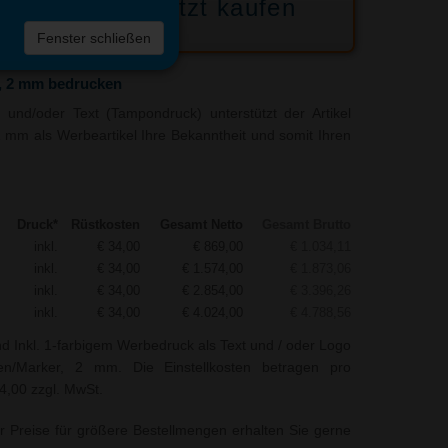
Jetzt kaufen
 die
Fenster schließen
liste
, 2 mm bedrucken
und/oder Text (Tampondruck) unterstützt der Artikel
 mm als Werbeartikel Ihre Bekanntheit und somit Ihren
Druck*
Rüstkosten
Gesamt Netto
Gesamt Brutto
inkl.
€ 34,00
€ 869,00
€ 1.034,11
inkl.
€ 34,00
€ 1.574,00
€ 1.873,06
inkl.
€ 34,00
€ 2.854,00
€ 3.396,26
inkl.
€ 34,00
€ 4.024,00
€ 4.788,56
nd Inkl. 1-farbigem Werbedruck als Text und / oder Logo
n/Marker, 2 mm. Die Einstellkosten betragen pro
34,00 zzgl. MwSt.
r Preise für größere Bestellmengen erhalten Sie gerne