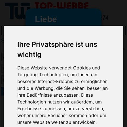
Liebe
Werbeartikelfreunde
Slazenger T-Shirts bedrucken
und -
Ihre Privatsphäre ist uns
wir sind wieder für Sie da
Preis
wichtig
freundinnen,
Seit dem 11. Januar 2022 haben
Diese Website verwendet Cookies und
wir unsere aktiven Geschäfte an
Targeting Technologien, um Ihnen ein
die Firma Advertika übergeben.
besseres Internet-Erlebnis zu ermöglichen
und die Werbung, die Sie sehen, besser an
Ab sofort können Sie sich bei
Slazenger T-Shirt White
Ihre Bedürfnisse anzupassen. Diese
Anfragen und Bestellungen
Technologien nutzen wir außerdem, um
vertrauensvoll an Ihre neuen
Ergebnisse zu messen, um zu verstehen,
Werbemittel-Experten Christian
woher unsere Besucher kommen oder um
Walter und Nico Vieira wenden.
unsere Website weiter zu entwickeln.