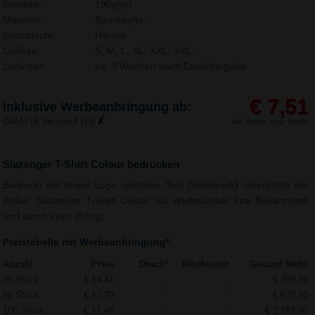
Gewicht:
190g/m²
Material:
Baumwolle,
Geschlecht:
Herren
Größen:
S, M, L, XL, XXL, 3XL,
Lieferzeit:
ca. 3 Wochen nach Druckfreigabe.
€ 7,51
Inklusive Werbeanbringung ab:
GRATIS Versand (D)
alle Preise zzgl. MwSt.
Slazenger T-Shirt Colour bedrucken
Bedruckt mit Ihrem Logo und/oder Text (Siebdruck) unterstützt der
Artikel Slazenger T-Shirt Colour als Werbeartikel Ihre Bekanntheit
und somit Ihren Erfolg.
Preistabelle mit Werbeanbringung*
Anzahl
Preis
Druck*
Rüstkosten
Gesamt Netto
25 Stück
€ 14,41
-
-
€ 399,25
50 Stück
€ 12,79
-
-
€ 678,50
100 Stück
€ 11,48
-
-
€ 1.187,00