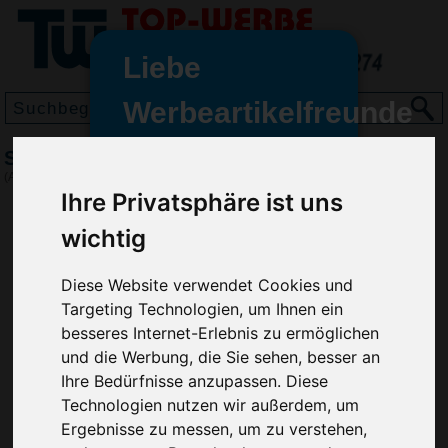
Liebe
Werbeartikelfreunde
und -
Slazenger T-Shirt Colour
wir sind wieder für Sie da
(Art.-Nr.:
0200C
)
freundinnen,
Ihre Privatsphäre ist uns
Seit dem 11. Januar 2022 haben
wichtig
wir unsere aktiven Geschäfte an
die Firma Advertika übergeben.
Diese Website verwendet Cookies und
Targeting Technologien, um Ihnen ein
Ab sofort können Sie sich bei
besseres Internet-Erlebnis zu ermöglichen
Anfragen und Bestellungen
und die Werbung, die Sie sehen, besser an
vertrauensvoll an Ihre neuen
Ihre Bedürfnisse anzupassen. Diese
Werbemittel-Experten Christian
Technologien nutzen wir außerdem, um
Walter und Nico Vieira wenden.
Ergebnisse zu messen, um zu verstehen,