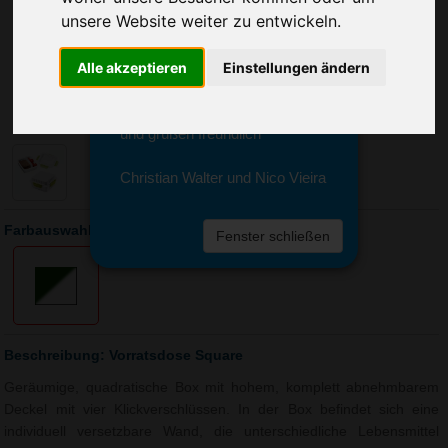
Sie erreichen sie von Montag bis
unsere Website weiter zu entwickeln.
Freitag zwischen 8 und 18 Uhr
unter 0611 94 585 2749 oder
Alle akzeptieren
Einstellungen ändern
info@advertika.de.
Wir freuen uns auf Ihre Anfrage
und grüßen freundlich
Christian Walter und Nico Vieira
Farbauswahl: Vorratsdose Square
Fenster schließen
Beschreibung: Vorratsdose Square
Geräumige, quadratische Box mit hohem, komplett abnehmbarem
Deckel mit vier Klickverschlüssen. In der Box befindet sich eine
individuell versetzbare Wand, die unterschiedliche Lebensmittel