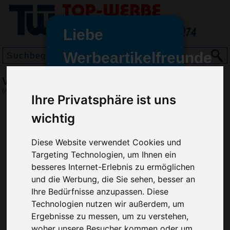
Liebe
Werbeartikelfreunde
und -
Vorratsdose Square, Weiß/Grün
wir sind wieder für Sie da
(Art.-Nr.:
EL4801-294
)
Ihre Privatsphäre ist uns
freundinnen,
wichtig
Seit dem 11. Januar 2022 haben
wir unsere aktiven Geschäfte an
die Firma Advertika übergeben.
Diese Website verwendet Cookies und
Targeting Technologien, um Ihnen ein
Ab sofort können Sie sich bei
besseres Internet-Erlebnis zu ermöglichen
Anfragen und Bestellungen
und die Werbung, die Sie sehen, besser an
vertrauensvoll an Ihre neuen
Ihre Bedürfnisse anzupassen. Diese
Werbemittel-Experten Christian
Technologien nutzen wir außerdem, um
Walter und Nico Vieira wenden.
Ergebnisse zu messen, um zu verstehen,
woher unsere Besucher kommen oder um