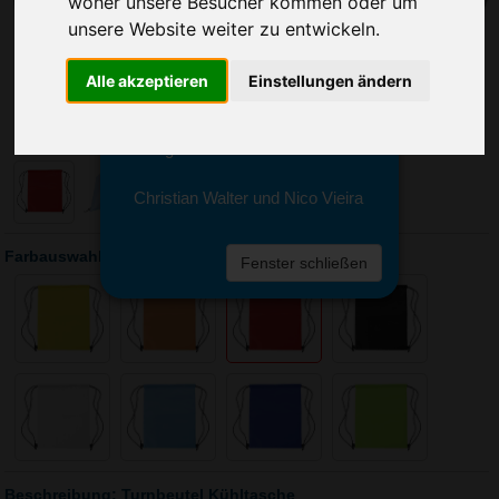
woher unsere Besucher kommen oder um
Sie erreichen sie von Montag bis
Freitag zwischen 8 und 18 Uhr
unsere Website weiter zu entwickeln.
unter 0611 94 585 2749 oder
info@advertika.de.
Alle akzeptieren
Einstellungen ändern
Wir freuen uns auf Ihre Anfrage
und grüßen freundlich
Christian Walter und Nico Vieira
Farbauswahl: Turnbeutel Kühltasche
Fenster schließen
Beschreibung: Turnbeutel Kühltasche