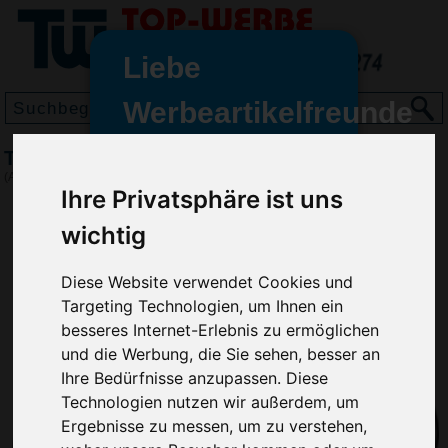
Liebe
Werbeartikelfreunde
und -
Turnbeutel Kühltasche, Rot
wir sind wieder für Sie da
(Art.-Nr.:
VH4891-008
)
Ihre Privatsphäre ist uns
freundinnen,
wichtig
Seit dem 11. Januar 2022 haben
wir unsere aktiven Geschäfte an
die Firma Advertika übergeben.
Diese Website verwendet Cookies und
Targeting Technologien, um Ihnen ein
Ab sofort können Sie sich bei
besseres Internet-Erlebnis zu ermöglichen
Anfragen und Bestellungen
und die Werbung, die Sie sehen, besser an
vertrauensvoll an Ihre neuen
Ihre Bedürfnisse anzupassen. Diese
Werbemittel-Experten Christian
Technologien nutzen wir außerdem, um
Walter und Nico Vieira wenden.
Ergebnisse zu messen, um zu verstehen,