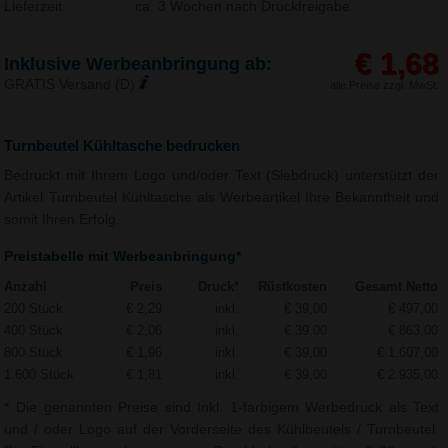
Lieferzeit:
ca. 3 Wochen nach Druckfreigabe.
€ 1,68
Inklusive Werbeanbringung ab:
GRATIS Versand (D)
alle Preise zzgl. MwSt.
Turnbeutel Kühltasche bedrucken
Bedruckt mit Ihrem Logo und/oder Text (Siebdruck) unterstützt der
Artikel Turnbeutel Kühltasche als Werbeartikel Ihre Bekanntheit und
somit Ihren Erfolg.
Preistabelle mit Werbeanbringung*
Anzahl
Preis
Druck*
Rüstkosten
Gesamt Netto
200 Stück
€ 2,29
inkl.
€ 39,00
€ 497,00
400 Stück
€ 2,06
inkl.
€ 39,00
€ 863,00
800 Stück
€ 1,96
inkl.
€ 39,00
€ 1.607,00
1.600 Stück
€ 1,81
inkl.
€ 39,00
€ 2.935,00
* Die genannten Preise sind Inkl. 1-farbigem Werbedruck als Text
und / oder Logo auf der Vorderseite des Kühlbeutels / Turnbeutel.