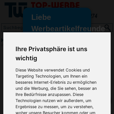
Liebe
Werbeartikelfreunde
und -
Kühltasche Morello
wir sind wieder für Sie da
(Art.-Nr.:
7521
)
Ihre Privatsphäre ist uns
freundinnen,
wichtig
Seit dem 11. Januar 2022 haben
wir unsere aktiven Geschäfte an
Diese Website verwendet Cookies und
die Firma Advertika übergeben.
Targeting Technologien, um Ihnen ein
Ab sofort können Sie sich bei
besseres Internet-Erlebnis zu ermöglichen
Anfragen und Bestellungen
und die Werbung, die Sie sehen, besser an
vertrauensvoll an Ihre neuen
Ihre Bedürfnisse anzupassen. Diese
Werbemittel-Experten Christian
Technologien nutzen wir außerdem, um
Walter und Nico Vieira wenden.
Ergebnisse zu messen, um zu verstehen,
woher unsere Besucher kommen oder um