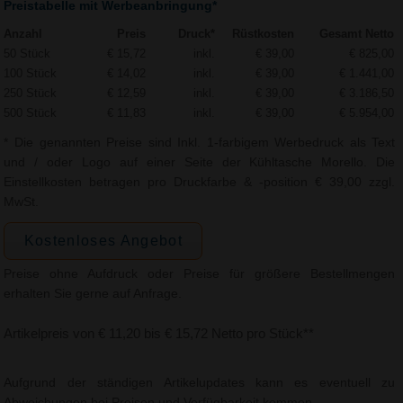
Preistabelle mit Werbeanbringung*
Anzahl
Preis
Druck*
Rüstkosten
Gesamt Netto
50 Stück
€ 15,72
inkl.
€ 39,00
€ 825,00
100 Stück
€ 14,02
inkl.
€ 39,00
€ 1.441,00
250 Stück
€ 12,59
inkl.
€ 39,00
€ 3.186,50
500 Stück
€ 11,83
inkl.
€ 39,00
€ 5.954,00
* Die genannten Preise sind Inkl. 1-farbigem Werbedruck als Text
und / oder Logo auf einer Seite der Kühltasche Morello. Die
Einstellkosten betragen pro Druckfarbe & -position € 39,00 zzgl.
MwSt.
Kostenloses Angebot
Preise ohne Aufdruck oder Preise für größere Bestellmengen
erhalten Sie gerne auf Anfrage.
Artikelpreis von € 11,20 bis € 15,72 Netto pro Stück**
Aufgrund der ständigen Artikelupdates kann es eventuell zu
Abweichungen bei Preisen und Verfügbarkeit kommen.