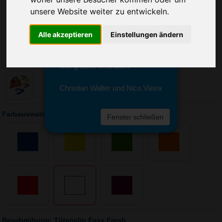
Sie erreichen sie von Montag bis
unsere Website weiter zu entwickeln.
Freitag zwischen 8 und 18 Uhr
unter 0611 94 585 2749 oder
info@advertika.de.
Alle akzeptieren
Einstellungen ändern
Wir freuen uns auf Ihre Anfrage
und grüßen freundlich
Christian Walter und Nico Vieira
Farbauswahl: Tütenclip Easy Fresh
Fenster schließen
Beschreibung: Tütenclip Easy Fresh