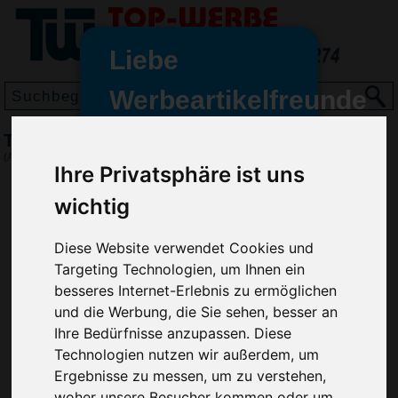
Liebe
Werbeartikelfreunde
und -
Tütenclip Easy Fresh, Weiß
wir sind wieder für Sie da
(Art.-Nr.:
EL3626-002
)
Ihre Privatsphäre ist uns
freundinnen,
wichtig
Seit dem 11. Januar 2022 haben
wir unsere aktiven Geschäfte an
die Firma Advertika übergeben.
Diese Website verwendet Cookies und
Targeting Technologien, um Ihnen ein
Ab sofort können Sie sich bei
besseres Internet-Erlebnis zu ermöglichen
Anfragen und Bestellungen
und die Werbung, die Sie sehen, besser an
vertrauensvoll an Ihre neuen
Ihre Bedürfnisse anzupassen. Diese
Werbemittel-Experten Christian
Technologien nutzen wir außerdem, um
Walter und Nico Vieira wenden.
Ergebnisse zu messen, um zu verstehen,
woher unsere Besucher kommen oder um