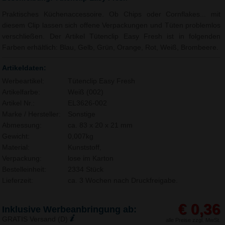
Praktisches Küchenaccessoire. Ob Chips oder Cornflakes... mit
diesem Clip lassen sich offene Verpackungen und Tüten problemlos
verschließen. Der Artikel Tütenclip Easy Fresh ist in folgenden
Farben erhältlich: Blau, Gelb, Grün, Orange, Rot, Weiß, Brombeere.
Artikeldaten:
Werbeartikel:
Tütenclip Easy Fresh
Artikelfarbe:
Weiß (002)
Artikel Nr.:
EL3626-002
Marke / Hersteller:
Sonstige
Abmessung:
ca. 83 x 20 x 21 mm
Gewicht:
0,007kg
Material:
Kunststoff,
Verpackung:
lose im Karton
Bestelleinheit:
2334 Stück
Lieferzeit:
ca. 3 Wochen nach Druckfreigabe.
€ 0,36
Inklusive Werbeanbringung ab:
GRATIS Versand (D)
alle Preise zzgl. MwSt.