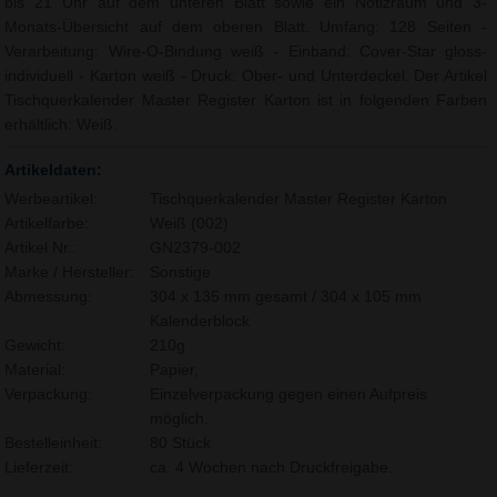
bis 21 Uhr auf dem unteren Blatt sowie ein Notizraum und 3-
Monats-Übersicht auf dem oberen Blatt. Umfang: 128 Seiten -
Verarbeitung: Wire-O-Bindung weiß - Einband: Cover-Star gloss-
individuell - Karton weiß - Druck: Ober- und Unterdeckel. Der Artikel
Tischquerkalender Master Register Karton ist in folgenden Farben
erhältlich: Weiß.
Artikeldaten:
Werbeartikel:
Tischquerkalender Master Register Karton
Artikelfarbe:
Weiß (002)
Artikel Nr.:
GN2379-002
Marke / Hersteller:
Sonstige
Abmessung:
304 x 135 mm gesamt / 304 x 105 mm
Kalenderblock
Gewicht:
210g
Material:
Papier,
Verpackung:
Einzelverpackung gegen einen Aufpreis
möglich.
Bestelleinheit:
80 Stück
Lieferzeit:
ca. 4 Wochen nach Druckfreigabe.