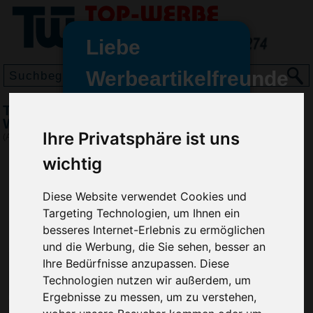
Liebe
Werbeartikelfreunde
und -
Tischquerkalender Master Register Karton,
wir sind wieder für Sie da
Weiß
Ihre Privatsphäre ist uns
freundinnen,
(Art.-Nr.:
GN2379-002
)
wichtig
Seit dem 11. Januar 2022 haben
wir unsere aktiven Geschäfte an
die Firma Advertika übergeben.
Diese Website verwendet Cookies und
Targeting Technologien, um Ihnen ein
Ab sofort können Sie sich bei
besseres Internet-Erlebnis zu ermöglichen
Anfragen und Bestellungen
und die Werbung, die Sie sehen, besser an
vertrauensvoll an Ihre neuen
Ihre Bedürfnisse anzupassen. Diese
Werbemittel-Experten Christian
Technologien nutzen wir außerdem, um
Walter und Nico Vieira wenden.
Ergebnisse zu messen, um zu verstehen,