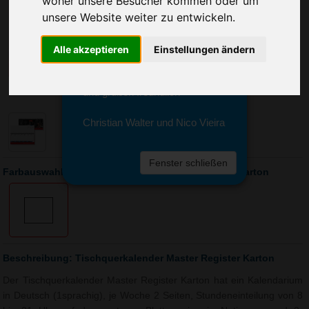
woher unsere Besucher kommen oder um
Sie erreichen sie von Montag bis
unsere Website weiter zu entwickeln.
Freitag zwischen 8 und 18 Uhr
unter 0611 94 585 2749 oder
info@advertika.de.
Alle akzeptieren
Einstellungen ändern
Wir freuen uns auf Ihre Anfrage
und grüßen freundlich
Christian Walter und Nico Vieira
Fenster schließen
Farbauswahl: Tischquerkalender Master Register Karton
Beschreibung: Tischquerkalender Master Register Karton
Der Tischquerkalender Master Register Karton hat ein Kalendarium
in Deutsch (1sprachig), je Woche 2 Seiten, Stundeneinteilung von 8