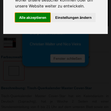
woher unsere Besucher kommen oder um
Sie erreichen sie von Montag bis
unsere Website weiter zu entwickeln.
Freitag zwischen 8 und 18 Uhr
unter 0611 94 585 2749 oder
info@advertika.de.
Alle akzeptieren
Einstellungen ändern
Wir freuen uns auf Ihre Anfrage
und grüßen freundlich
Christian Walter und Nico Vieira
Farbauswahl: Tisch-Querkalender Master Cover-Star
Fenster schließen
Beschreibung: Tisch-Querkalender Master Cover-Star
Tisch-Querkalender Master Cover-Star hat ein Kalendarium in
Deutsch (1sprachig), hat je Woche 2 Seiten mit einer
Stundeneinteilung von 8 bis 21 Uhr auf dem unteren Blatt sowie ein