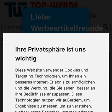
Liebe
Werbeartikelfreunde
und -
Tisch-Querkalender Master Cover-Star, Weiß
wir sind wieder für Sie da
(Art.-Nr.:
GN2376-002
)
Ihre Privatsphäre ist uns
freundinnen,
wichtig
Seit dem 11. Januar 2022 haben
wir unsere aktiven Geschäfte an
die Firma Advertika übergeben.
Diese Website verwendet Cookies und
Targeting Technologien, um Ihnen ein
Ab sofort können Sie sich bei
besseres Internet-Erlebnis zu ermöglichen
Anfragen und Bestellungen
und die Werbung, die Sie sehen, besser an
vertrauensvoll an Ihre neuen
Ihre Bedürfnisse anzupassen. Diese
Werbemittel-Experten Christian
Technologien nutzen wir außerdem, um
Walter und Nico Vieira wenden.
Ergebnisse zu messen, um zu verstehen,