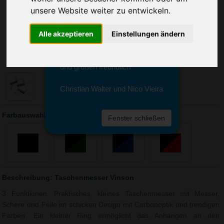
Sie erreichen sie von Montag bis
unsere Website weiter zu entwickeln.
Freitag zwischen 8 und 18 Uhr
unter 0611 94 585 2749 oder
Alle akzeptieren
Einstellungen ändern
info@advertika.de.
Wir freuen uns auf Ihre Anfrage
und grüßen freundlich
Christian Walter und Nico Vieira
Farbauswahl: Taschenmesser Vinson
Fenster schließen
Beschreibung: Taschenmesser Vinson
3 Funktionen. Praktisches, kleines Taschenmesser mit Messer,
Schere und Feile im schicken Design mit Carbonoptik und trendigen
Farben. Ein kleiner Ring ermöglicht das Anhängen an den