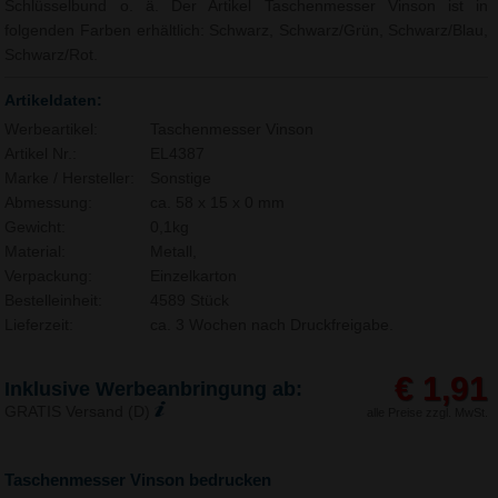
Schlüsselbund o. ä. Der Artikel Taschenmesser Vinson ist in
folgenden Farben erhältlich: Schwarz, Schwarz/Grün, Schwarz/Blau,
Schwarz/Rot.
Artikeldaten:
Werbeartikel:
Taschenmesser Vinson
Artikel Nr.:
EL4387
Marke / Hersteller:
Sonstige
Abmessung:
ca. 58 x 15 x 0 mm
Gewicht:
0,1kg
Material:
Metall,
Verpackung:
Einzelkarton
Bestelleinheit:
4589 Stück
Lieferzeit:
ca. 3 Wochen nach Druckfreigabe.
€ 1,91
Inklusive Werbeanbringung ab:
GRATIS Versand (D)
alle Preise zzgl. MwSt.
Taschenmesser Vinson bedrucken