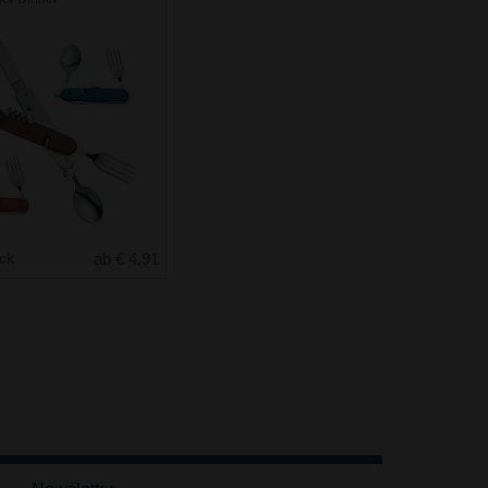
uck
ab € 4.91