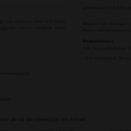
Artikelpreis von € 5,99 bi
ge aus rostfreiem Stahl und einem
Aufgrund der ständigen A
folgenden Farben erhältlich: Natur
Preisen und Verfügbarkei
Werbefläche(n):
Griff, Tampondruck (ca. 3
- Bitte kontaktieren Sie u
usammengeklappt)
igabe.
r die für Sie interessant sein könnte:
erest
Victorinox Classic SD
Taschenmess