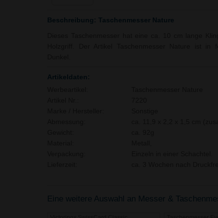
Beschreibung: Taschenmesser Nature
Dieses Taschenmesser hat eine ca. 10 cm lange Klin
Holzgriff. Der Artikel Taschenmesser Nature ist in 
Dunkel.
Artikeldaten:
Werbeartikel:
Taschenmesser Nature
Artikel Nr.:
7220
Marke / Hersteller:
Sonstige
Abmessung:
ca. 11,9 x 2,2 x 1,5 cm (z
Gewicht:
ca. 92g
Material:
Metall,
Verpackung:
Einzeln in einer Schachtel.
Lieferzeit:
ca. 3 Wochen nach Druckfre
Eine weitere Auswahl an Messer & Taschenmesse
Victorinox SwissCard Classic
Taschenmesser Ev