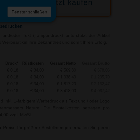
Jetzt kaufen
 die
Fenster schließen
liste
 bedrucken
und/oder Text (Tampondruck) unterstützt der Artikel
Werbeartikel Ihre Bekanntheit und somit Ihren Erfolg.
Druck*
Rüstkosten
Gesamt Netto
Gesamt Brutto
€ 0,18
€ 34,00
€ 569,80
€ 678,06
€ 0,18
€ 34,00
€ 1.038,40
€ 1.235,70
€ 0,18
€ 34,00
€ 1.817,20
€ 2.162,47
€ 0,18
€ 34,00
€ 3.418,00
€ 4.067,42
nd Inkl. 1-farbigem Werbedruck als Text und / oder Logo
enmessers Nature. Die Einstellkosten betragen pro
34,00 zzgl. MwSt.
r Preise für größere Bestellmengen erhalten Sie gerne