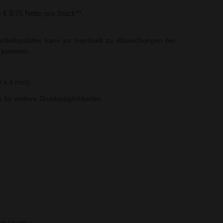
s € 8,75 Netto pro Stück**
rtikelupdates kann es eventuell zu Abweichungen bei
t kommen.
0 x 4 mm)
ns für weitere Druckmöglichkeiten.
er Dinner