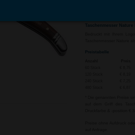
In den
Auf
Warenkorb
Merk
Taschenmesser Nature
Bedruckt mit Ihrem Logo 
Taschenmesser Nature als 
Preistabelle
Anzahl
Preis
60 Stück
€ 8,75
120 Stück
€ 8,19
240 Stück
€ 7,25
480 Stück
€ 6,87
* Die genannten Preise si
auf dem Griff des Tasch
Druckfarbe & -position € 
Preise ohne Aufdruck ode
auf Anfrage.