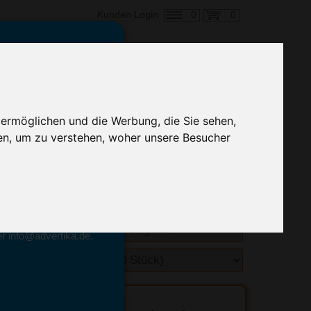
0
0
Kunden Login
en,
€ 5,99
 ermöglichen und die Werbung, die Sie sehen,
alle Preise zzgl. MwSt.
en, um zu verstehen, woher unsere Besucher
hnelle Preiskalkulation
geben.
emittel-Experten
r info@advertika.de.
ebot