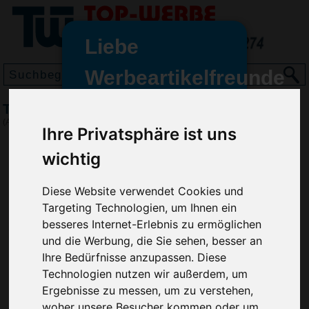
Liebe
Werbeartikelfreunde
und -
Taschenlampe Pocket
wir sind wieder für Sie da
(Art.-Nr.:
VH4895
)
Ihre Privatsphäre ist uns
freundinnen,
wichtig
Seit dem 11. Januar 2022 haben
wir unsere aktiven Geschäfte an
die Firma Advertika übergeben.
Diese Website verwendet Cookies und
Targeting Technologien, um Ihnen ein
Ab sofort können Sie sich bei
besseres Internet-Erlebnis zu ermöglichen
Anfragen und Bestellungen
und die Werbung, die Sie sehen, besser an
vertrauensvoll an Ihre neuen
Ihre Bedürfnisse anzupassen. Diese
Werbemittel-Experten Christian
Technologien nutzen wir außerdem, um
Walter und Nico Vieira wenden.
Ergebnisse zu messen, um zu verstehen,
woher unsere Besucher kommen oder um