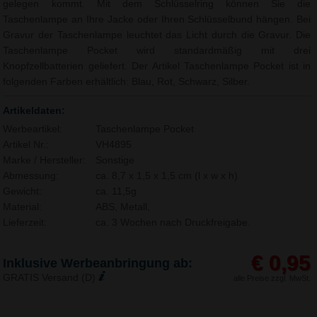
gelegen kommt. Mit dem Schlüsselring können Sie die
Taschenlampe an Ihre Jacke oder Ihren Schlüsselbund hängen. Bei
Gravur der Taschenlampe leuchtet das Licht durch die Gravur. Die
Taschenlampe Pocket wird standardmäßig mit drei
Knopfzellbatterien geliefert. Der Artikel Taschenlampe Pocket ist in
folgenden Farben erhältlich: Blau, Rot, Schwarz, Silber.
Artikeldaten:
Werbeartikel:
Taschenlampe Pocket
Artikel Nr.:
VH4895
Marke / Hersteller:
Sonstige
Abmessung:
ca. 8,7 x 1,5 x 1,5 cm (l x w x h)
Gewicht:
ca. 11,5g
Material:
ABS, Metall,
Lieferzeit:
ca. 3 Wochen nach Druckfreigabe.
€ 0,95
Inklusive Werbeanbringung ab:
GRATIS Versand (D)
alle Preise zzgl. MwSt.