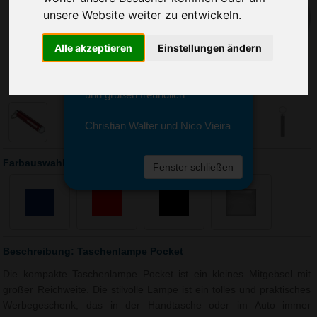
Sie erreichen sie von Montag bis
unsere Website weiter zu entwickeln.
Freitag zwischen 8 und 18 Uhr
unter 0611 94 585 2749 oder
Alle akzeptieren
Einstellungen ändern
info@advertika.de.
Wir freuen uns auf Ihre Anfrage
und grüßen freundlich
Christian Walter und Nico Vieira
Farbauswahl: Taschenlampe Pocket
Fenster schließen
Beschreibung: Taschenlampe Pocket
Die kompakte Taschenlampe Pocket ist ein kleines Mitgebsel mit
großer Reichweite. Die stilvolle Lampe ist ein tolles und praktisches
Werbegeschenk, das in der Handtasche oder im Auto immer