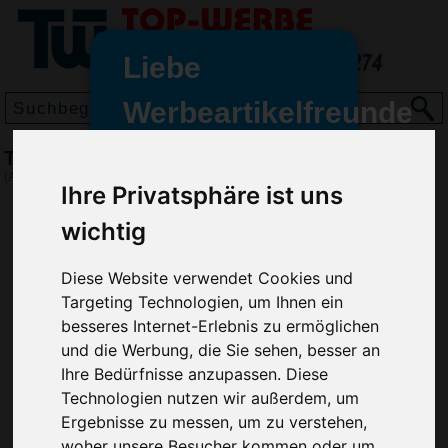
Liebe
Werbeartikelfreunde
und -
Taschenlampe Keyring, Schwarz
wir sind wieder für Sie da
(Art.-Nr.:
EL4608-001
)
Ihre Privatsphäre ist uns
freundinnen,
wichtig
Seit dem 11. Januar 2022 haben
wir unsere aktiven Geschäfte an
die Firma Advertika übergeben.
Diese Website verwendet Cookies und
Targeting Technologien, um Ihnen ein
Ab sofort können Sie sich bei
besseres Internet-Erlebnis zu ermöglichen
Anfragen und Bestellungen
und die Werbung, die Sie sehen, besser an
vertrauensvoll an Ihre neuen
Ihre Bedürfnisse anzupassen. Diese
Werbemittel-Experten Christian
Technologien nutzen wir außerdem, um
Walter und Nico Vieira wenden.
Ergebnisse zu messen, um zu verstehen,
woher unsere Besucher kommen oder um