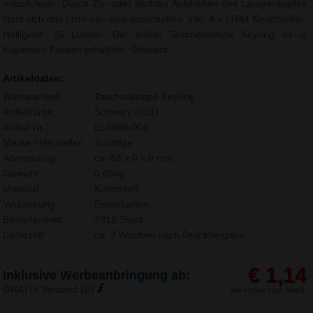
mitzuführen. Durch Zu- oder leichtes Aufdrehen des Lampenkopfes
lässt sich das Licht ein- und ausschalten. Inkl. 4 x LR44 Knopfzellen.
Helligkeit: 15 Lumen. Der Artikel Taschenlampe Keyring ist in
folgenden Farben erhältlich: Schwarz.
Artikeldaten:
Werbeartikel:
Taschenlampe Keyring
Artikelfarbe:
Schwarz (001)
Artikel Nr.:
EL4608-001
Marke / Hersteller:
Sonstige
Abmessung:
ca. 83 x 0 x 0 mm
Gewicht:
0,05kg
Material:
Kunststoff,
Verpackung:
Einzelkarton
Bestelleinheit:
4916 Stück
Lieferzeit:
ca. 3 Wochen nach Druckfreigabe.
€ 1,14
Inklusive Werbeanbringung ab:
GRATIS Versand (D)
alle Preise zzgl. MwSt.