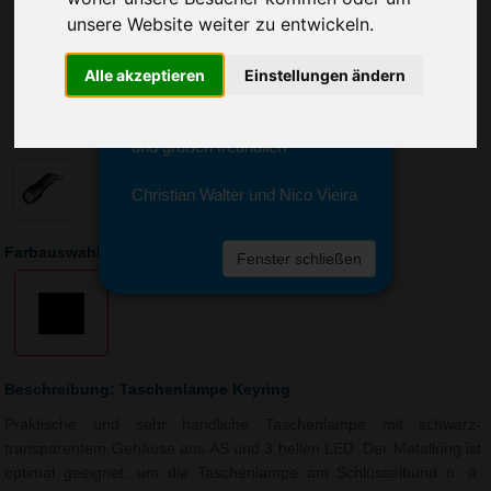
Sie erreichen sie von Montag bis
unsere Website weiter zu entwickeln.
Freitag zwischen 8 und 18 Uhr
unter 0611 94 585 2749 oder
info@advertika.de.
Alle akzeptieren
Einstellungen ändern
Wir freuen uns auf Ihre Anfrage
und grüßen freundlich
Christian Walter und Nico Vieira
Farbauswahl: Taschenlampe Keyring
Fenster schließen
Beschreibung: Taschenlampe Keyring
Praktische und sehr handliche Taschenlampe mit schwarz-
transparentem Gehäuse aus AS und 3 hellen LED. Der Metallring ist
optimal geeignet, um die Taschenlampe am Schlüsselbund o. ä.