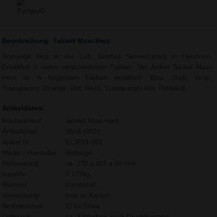
Beschreibung: Tablett Maxi-Herz
Romantik liegt in der Luft. Großes Serviertablett in Herzform.
Erhältlich in vielen verschiedenen Farben. Der Artikel Tablett Maxi-
Herz ist in folgenden Farben erhältlich: Blau, Gelb, Grün,
Transparent, Orange, Rot, Weiß, Transparent-Rot, Perlweiß.
Artikeldaten:
Werbeartikel:
Tablett Maxi-Herz
Artikelfarbe:
Weiß (002)
Artikel Nr.:
EL3681-002
Marke / Hersteller:
Sonstige
Abmessung:
ca. 270 x 315 x 20 mm
Gewicht:
0,177kg
Material:
Kunststoff,
Verpackung:
lose im Karton
Bestelleinheit:
2733 Stück
Lieferzeit:
ca. 3 Wochen nach Druckfreigabe.