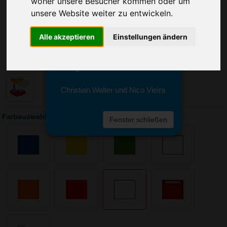
woher unsere Besucher kommen oder um
Sie erreichen sie von Montag bis
Freitag zwischen 8 und 18 Uhr
unsere Website weiter zu entwickeln.
unter 0611 94 585 2749 oder
info@advertika.de.
Alle akzeptieren
Einstellungen ändern
Wir freuen uns auf Ihre Anfrage
und grüßen freundlich
Christian Walter und Nico Vieira
Farbauswahl: Tablett Maxi-Herz
Fenster schließen