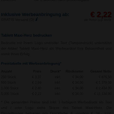
€ 2,22
Inklusive Werbeanbringung ab:
GRATIS Versand (D)
alle Preise zzgl. MwSt.
Tablett Maxi-Herz bedrucken
Bedruckt mit Ihrem Logo und/oder Text (Tampondruck) unterstützt
der Artikel Tablett Maxi-Herz als Werbeartikel Ihre Bekanntheit und
somit Ihren Erfolg.
Preistabelle mit Werbeanbringung*
Anzahl
Preis
Druck*
Rüstkosten
Gesamt Netto
250 Stück
€ 3,37
inkl.
€ 34,00
€ 876,50
500 Stück
€ 2,69
inkl.
€ 34,00
€ 1.379,00
1.000 Stück
€ 2,40
inkl.
€ 34,00
€ 2.434,00
5.000 Stück
€ 2,22
inkl.
€ 34,00
€ 11.134,00
* Die genannten Preise sind Inkl. 1-farbigem Werbedruck als Text
und / oder Logo siehe Skizze des Tablett Maxi-Herz. Die
Einstellkosten betragen pro Druckfarbe & -position € 34,- zzgl.