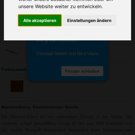
Sie erreichen sie von Montag bis
unsere Website weiter zu entwickeln.
Freitag zwischen 8 und 18 Uhr
unter 0611 94 585 2749 oder
Alle akzeptieren
Einstellungen ändern
info@advertika.de.
Wir freuen uns auf Ihre Anfrage
und grüßen freundlich
Christian Walter und Nico Vieira
Farbauswahl: Küchenmesser Sevilla
Fenster schließen
Beschreibung: Küchenmesser Sevilla
Ein Allround-Talent für den vielseitigen Einsatz in der Küche. Die
rostfreie, scharf geschliffene Klinge (8 cm) aus 18/0 Edelstahl und
der stabile Holzgriff überzeugen besonders beim Schneiden von