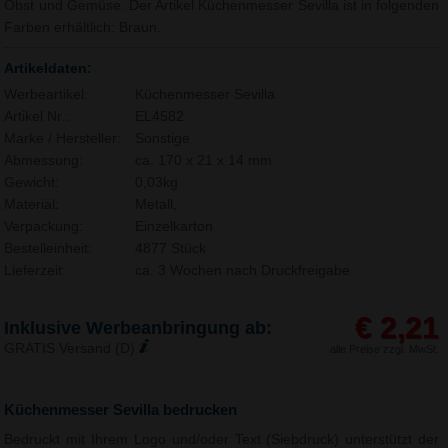
Obst und Gemüse. Der Artikel Küchenmesser Sevilla ist in folgenden
Farben erhältlich: Braun.
Artikeldaten:
Werbeartikel:
Küchenmesser Sevilla
Artikel Nr.:
EL4582
Marke / Hersteller:
Sonstige
Abmessung:
ca. 170 x 21 x 14 mm
Gewicht:
0,03kg
Material:
Metall,
Verpackung:
Einzelkarton
Bestelleinheit:
4877 Stück
Lieferzeit:
ca. 3 Wochen nach Druckfreigabe.
€ 2,21
Inklusive Werbeanbringung ab:
GRATIS Versand (D)
alle Preise zzgl. MwSt.
Küchenmesser Sevilla bedrucken
Bedruckt mit Ihrem Logo und/oder Text (Siebdruck) unterstützt der