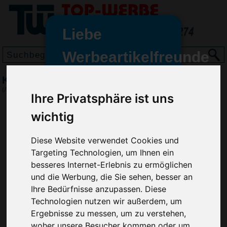
Liebe
Werbeartikelfreunde
und -
Küchenmesser Sevilla
wir sind wieder für Sie da
(Art.-Nr.:
EL4582
)
Ihre Privatsphäre ist uns
freundinnen,
wichtig
Seit dem 11. Januar 2022 haben
wir unsere aktiven Geschäfte an
die Firma Advertika übergeben.
Diese Website verwendet Cookies und
Targeting Technologien, um Ihnen ein
Ab sofort können Sie sich bei
besseres Internet-Erlebnis zu ermöglichen
Anfragen und Bestellungen
und die Werbung, die Sie sehen, besser an
vertrauensvoll an Ihre neuen
Ihre Bedürfnisse anzupassen. Diese
Werbemittel-Experten Christian
Technologien nutzen wir außerdem, um
Walter und Nico Vieira wenden.
Ergebnisse zu messen, um zu verstehen,
woher unsere Besucher kommen oder um